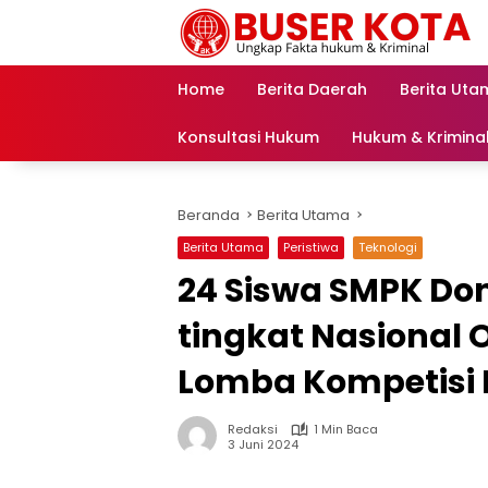
Langsung
ke
konten
Home
Berita Daerah
Berita Uta
Konsultasi Hukum
Hukum & Krimina
Beranda
Berita Utama
Berita Utama
Peristiwa
Teknologi
24 Siswa SMPK Do
tingkat Nasional 
Lomba Kompetisi 
Redaksi
1 Min Baca
3 Juni 2024