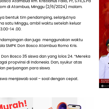
co Atambua Rm. Kristianus Fallo, Pr, S.Fil.,S.Pd
 com di Atambua, Minggu (2/6/2024) malam.
 saya bentuk tim pendamping, selanjutnya
a satu Minggu, ambil waktu setelah keluar
3.00-14 .00.
pendampingan dan juga menggunakan waktu
pala SMPK Don Bosco Atambua Romo Kris.
Don Bosco 35 siswa dan yang lolos 24. “Mereka
ai propvinsi di Indonesia. Dan, syukur atas
an perjuangan para siswa.
iswa menjawab soal – soal dengan cepat.