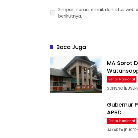
Simpan nama, email, dan situs web 
berikutnya.
Baca Juga
MA Sorot 
Watansop
Berita Nasional
SOPPENG |BUSERK
Gubernur P
APBD
Berita Nasional
JAKARTA |BUSER