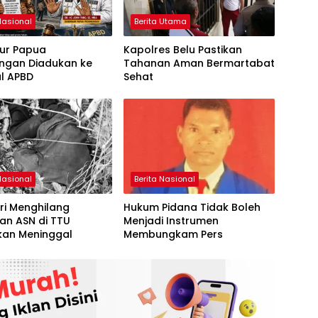
Nasional
Berita Utama
ur Papua
Kapolres Belu Pastikan
ngan Diadukan ke
Tahanan Aman Bermartabat
al APBD
Sehat
Nasional
Berita Nasional
ri Menghilang
Hukum Pidana Tidak Boleh
an ASN di TTU
Menjadi Instrumen
kan Meninggal
Membungkam Pers