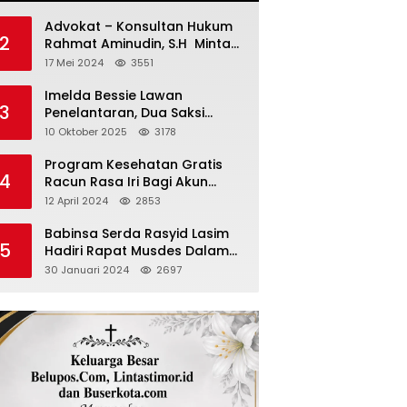
Advokat – Konsultan Hukum
2
Rahmat Aminudin, S.H Minta
“Polisi Segara Tuntaskan
17 Mei 2024
3551
Kasus Vina”
Imelda Bessie Lawan
3
Penelantaran, Dua Saksi
Diperiksa
10 Oktober 2025
3178
Program Kesehatan Gratis
4
Racun Rasa Iri Bagi Akun
Palsu Medsos
12 April 2024
2853
Babinsa Serda Rasyid Lasim
5
Hadiri Rapat Musdes Dalam
Pebahasan RAPBDES Bereliku
30 Januari 2024
2697
2024