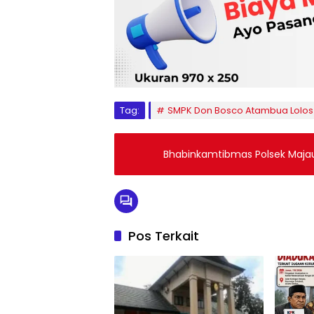
Tag:
SMPK Don Bosco Atambua Lolos
Bhabinkamtibmas Polsek Maj
Pos Terkait