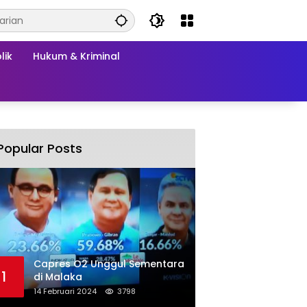
lik
Hukum & Kriminal
Popular Posts
Capres O2 Unggul Sementara
1
di Malaka
14 Februari 2024
3798