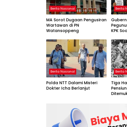
Berita Nasional
Berita 
MA Sorot Dugaan Pengusiran
Gubern
Wartawan di PN
Pegunu
Watansoppeng
KPK So
Berita Nasional
Berita 
Polda NTT Dalami Misteri
Tiga Ha
Dokter Icha Berlanjut
Pensiun
Ditemu