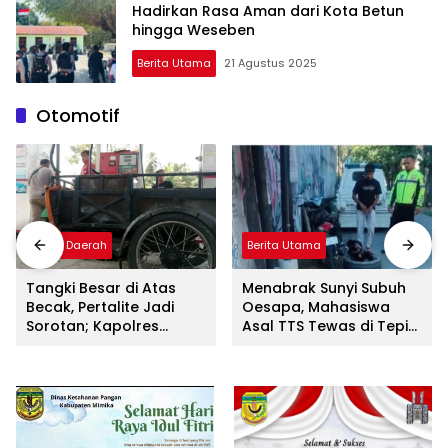
Hadirkan Rasa Aman dari Kota Betun
hingga Weseben
Berita Utama
21 Agustus 2025
Otomotif
Berita Daerah
Berita Utama
Tangki Besar di Atas
Menabrak Sunyi Subuh
Becak, Pertalite Jadi
Oesapa, Mahasiswa
Sorotan; Kapolres
Asal TTS Tewas di Tepi
Madina Tegaskan: Jika
Jalan Timor Raya
Ada Unsur Pidana Akan
Ditindak