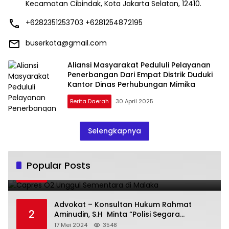
Kecamatan Cibindak, Kota Jakarta Selatan, 12410.
+6282351253703 +6281254872195
buserkota@gmail.com
Aliansi Masyarakat Pedululi Pelayanan
Penerbangan Dari Empat Distrik Duduki
Kantor Dinas Perhubungan Mimika
Berita Daerah
30 April 2025
Selengkapnya
Capres O2 Unggul Sementara di Malaka
Popular Posts
1
14 Februari 2024
3793
Advokat – Konsultan Hukum Rahmat
2
Aminudin, S.H Minta “Polisi Segara
Tuntaskan Kasus Vina”
17 Mei 2024
3548