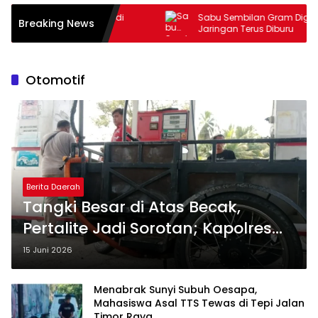
eh Menjadi
Sabu Sembilan Gram Digagalkan
Breaking News
Pers
Jaringan Terus Diburu
Otomotif
Berita Daerah
Tangki Besar di Atas Becak,
Pertalite Jadi Sorotan; Kapolres
Madina Tegaskan: Jika Ada Unsur
15 Juni 2026
Pidana Akan Ditindak
Menabrak Sunyi Subuh Oesapa,
Mahasiswa Asal TTS Tewas di Tepi Jalan
Timor Raya