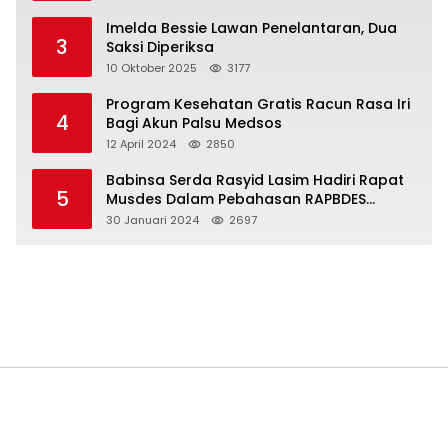
Imelda Bessie Lawan Penelantaran, Dua
3
Saksi Diperiksa
10 Oktober 2025
3177
Program Kesehatan Gratis Racun Rasa Iri
4
Bagi Akun Palsu Medsos
12 April 2024
2850
Babinsa Serda Rasyid Lasim Hadiri Rapat
5
Musdes Dalam Pebahasan RAPBDES
Bereliku 2024
30 Januari 2024
2697