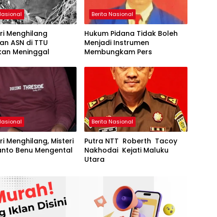
Nasional
Berita Nasional
ri Menghilang
Hukum Pidana Tidak Boleh
an ASN di TTU
Menjadi Instrumen
kan Meninggal
Membungkam Pers
Nasional
Berita Nasional
ri Menghilang, Misteri
Putra NTT Roberth Tacoy
anto Benu Mengental
Nakhodai Kejati Maluku
Utara