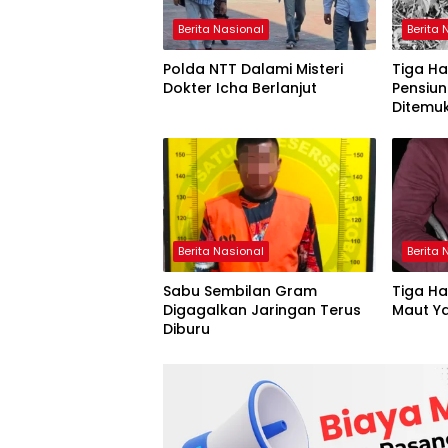
Berita Nasional
Berita 
Polda NTT Dalami Misteri
Tiga Ha
Dokter Icha Berlanjut
Pensiun
Ditemu
Berita Nasional
Berita 
Sabu Sembilan Gram
Tiga Ha
Digagalkan Jaringan Terus
Maut Y
Diburu