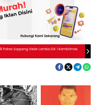
8 Polres Soppeng Gelar Lomba DA’ I Kambtimas