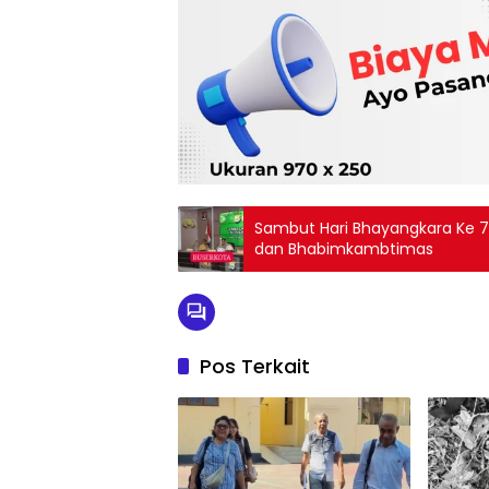
Sambut Hari Bhayangkara Ke 7
dan Bhabimkambtimas
Pos Terkait