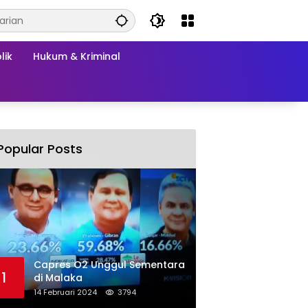
lik
Hukum & Kriminal
Popular Posts
Capres O2 Unggul Sementara
1
di Malaka
14 Februari 2024
3794