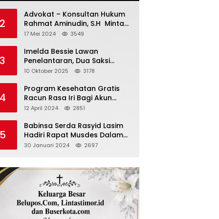
Advokat – Konsultan Hukum
2
Rahmat Aminudin, S.H Minta
“Polisi Segara Tuntaskan
17 Mei 2024
3549
Kasus Vina”
Imelda Bessie Lawan
3
Penelantaran, Dua Saksi
Diperiksa
10 Oktober 2025
3178
Program Kesehatan Gratis
4
Racun Rasa Iri Bagi Akun
Palsu Medsos
12 April 2024
2851
Babinsa Serda Rasyid Lasim
5
Hadiri Rapat Musdes Dalam
Pebahasan RAPBDES Bereliku
30 Januari 2024
2697
2024