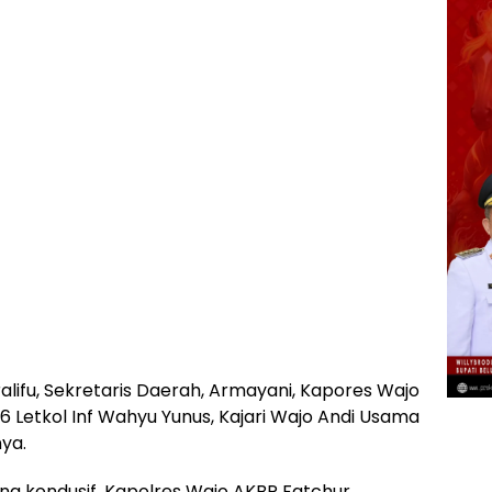
ralifu, Sekretaris Daerah, Armayani, Kapores Wajo
Letkol Inf Wahyu Yunus, Kajari Wajo Andi Usama
nya.
ng kondusif, Kapolres Wajo AKBP Fatchur