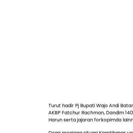
Turut hadir Pj Bupati Wajo Andi Bata
AKBP Fatchur Rachman, Dandim 1406 
Harun serta jajaran forkopimda lain
Demi menjaga situasi Kamtibmas ya