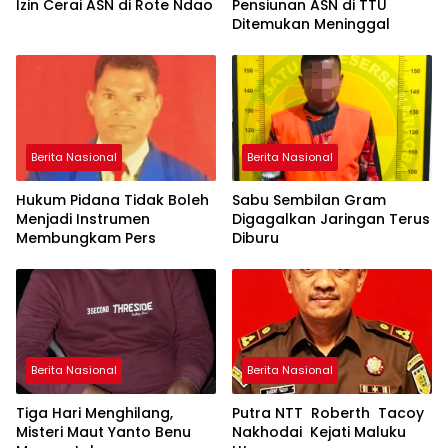
Izin Cerai ASN di Rote Ndao
Pensiunan ASN di TTU
Ditemukan Meninggal
Berita Nasional
Berita Nasional
Hukum Pidana Tidak Boleh
Sabu Sembilan Gram
Menjadi Instrumen
Digagalkan Jaringan Terus
Membungkam Pers
Diburu
Berita Nasional
Berita Nasional
Tiga Hari Menghilang,
Putra NTT Roberth Tacoy
Misteri Maut Yanto Benu
Nakhodai Kejati Maluku