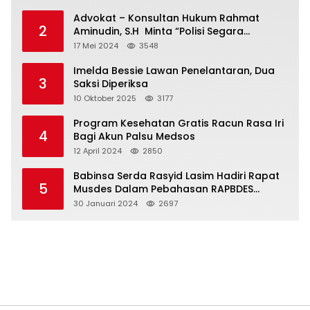
Advokat – Konsultan Hukum Rahmat
2
Aminudin, S.H Minta “Polisi Segara
Tuntaskan Kasus Vina”
17 Mei 2024
3548
Imelda Bessie Lawan Penelantaran, Dua
3
Saksi Diperiksa
10 Oktober 2025
3177
Program Kesehatan Gratis Racun Rasa Iri
4
Bagi Akun Palsu Medsos
12 April 2024
2850
Babinsa Serda Rasyid Lasim Hadiri Rapat
5
Musdes Dalam Pebahasan RAPBDES
Bereliku 2024
30 Januari 2024
2697