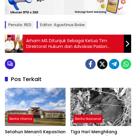
Penulis: RED
Editor: Agustinus Bobe
Arham MS Ditunjuk Sebagai Ketua Tim
Direktorat Hukum dan Advokasi Paslon
AP28-ADA
Pos Terkait
Berita Utama
Berita Nasional
Setahun Menanti Kepastian
Tiga Hari Menghilang