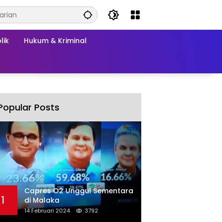
lik
Hukum & Kriminal
Popular Posts
Capres O2 Unggul Sementara
1
di Malaka
14 Februari 2024
3792