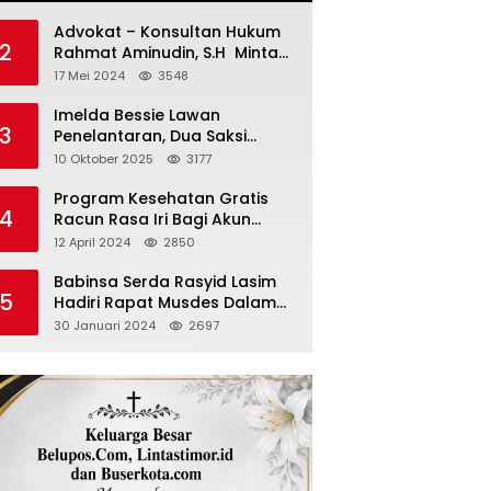
Advokat – Konsultan Hukum
2
Rahmat Aminudin, S.H Minta
“Polisi Segara Tuntaskan
17 Mei 2024
3548
Kasus Vina”
Imelda Bessie Lawan
3
Penelantaran, Dua Saksi
Diperiksa
10 Oktober 2025
3177
Program Kesehatan Gratis
4
Racun Rasa Iri Bagi Akun
Palsu Medsos
12 April 2024
2850
Babinsa Serda Rasyid Lasim
5
Hadiri Rapat Musdes Dalam
Pebahasan RAPBDES Bereliku
30 Januari 2024
2697
2024