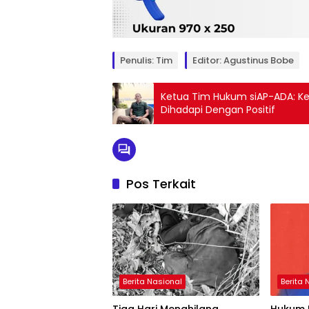
Penulis: Tim
Editor: Agustinus Bobe
Ketua Tim Hukum siAP-ADA: Ker
Dihadapi Dengan Positif
Pos Terkait
Berita Nasional
Berita 