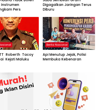
Pidana Tidak Boleh
Sabu Sembilan Gram
 Instrumen
Digagalkan Jaringan Terus
ngkam Pers
Diburu
Nasional
Berita Nasional
NTT Roberth Tacoy
Api Menutup Jejak, Polisi
i Kejati Maluku
Membuka Kebenaran