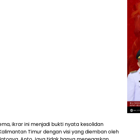
a, ikrar ini menjadi bukti nyata kesolidan
Kalimantan Timur dengan visi yang diemban oleh
datonya, Anto Jaya tidak hanya menegaskan