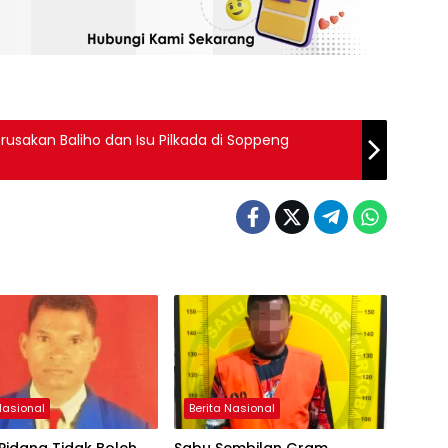
usakan Baliho dan Isu Pilkada di Soppeng
Nasional
Berita Nasional