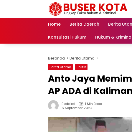
Langsung
ke
konten
Home
Berita Daerah
Berita Uta
Konsultasi Hukum
Hukum & Krimina
Beranda
Berita Utama
Berita Utama
Politik
Anto Jaya Memim
AP ADA di Kalima
Redaksi
1 Min Baca
6 September 2024