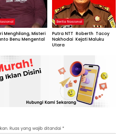
Nasional
Berita Nasional
ri Menghilang, Misteri
Putra NTT Roberth Tacoy
anto Benu Mengental
Nakhodai Kejati Maluku
Utara
kan.
Ruas yang wajib ditandai
*