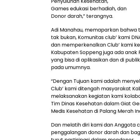
Penyuluhan Kesehatan,
Games edukasi berhadiah, dan
Donor darah,” terangnya.
Adi Manahau, memaparkan bahwa tuj
tak bukan, Komunitas club’ kami DN
dan memperkenalkan Club’ kami k
Kabupaten Soppeng juga ada anak Pu
yang bisa di aplikasikan dan di pu
pada umumnya.
“Dengan Tujuan kami adalah menyel
Club’ kami ditengah masyarakat Kab
melaksanakan kegiatan kami kolab
Tim Dinas Kesehatan dalam Giat Ge
Medis Kesehatan di Palang Merah In
Dan melatih diri kami dan Anggota c
penggalangan donor darah dan ba
turut partisipasi dalam mendonor.