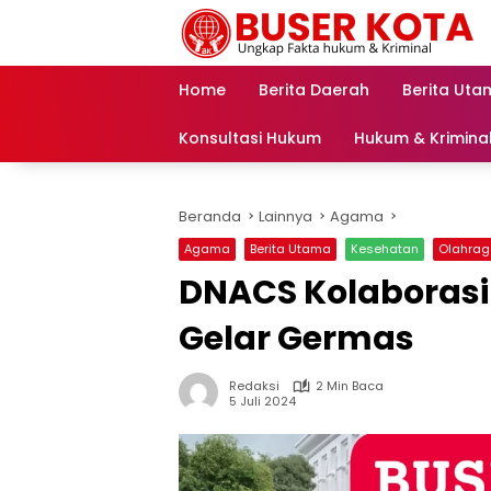
Langsung
ke
konten
Home
Berita Daerah
Berita Uta
Konsultasi Hukum
Hukum & Krimina
Beranda
Lainnya
Agama
Agama
Berita Utama
Kesehatan
Olahra
DNACS Kolaborasi
Gelar Germas
Redaksi
2 Min Baca
5 Juli 2024