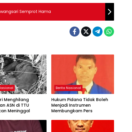
Tawangsari Semprot Hama
Nasional
Berita Nasional
ri Menghilang
Hukum Pidana Tidak Boleh
an ASN di TTU
Menjadi Instrumen
kan Meninggal
Membungkam Pers