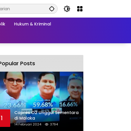
lik
Hukum & Kriminal
Popular Posts
Capres O2 Unggul Sementara
1
di Malaka
14 Februari 2024
3794