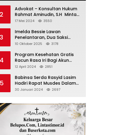
Advokat – Konsultan Hukum
2
Rahmat Aminudin, S.H Minta
“Polisi Segara Tuntaskan
17 Mei 2024
3550
Kasus Vina”
Imelda Bessie Lawan
3
Penelantaran, Dua Saksi
Diperiksa
10 Oktober 2025
3178
Program Kesehatan Gratis
4
Racun Rasa Iri Bagi Akun
Palsu Medsos
12 April 2024
2851
Babinsa Serda Rasyid Lasim
5
Hadiri Rapat Musdes Dalam
Pebahasan RAPBDES Bereliku
30 Januari 2024
2697
2024