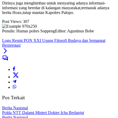
Dirinya juga menghimbau untuk menyaring adanya informasi-
informasi yang beredar di kalangan masyarakat,termasuk adanya
berita Hoax,tutup mantan Kapolres Palopo.
Post Views:
307
Penulis: Humas polres Soppeng
Editor: Agustinus Bobe
Logo Resmi PON XXI Usung Filosofi Budaya dan Semangat
Berprestasi
Pos Terkait
Berita Nasional
Polda NTT Dalami Misteri Dokter Icha Berlanjut
Berita Nasional