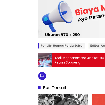
Penulis: Humas Polda Sulsel
Editor: A
Andi Mapparemma Angkat Isu 
Petani Soppeng
Pos Terkait