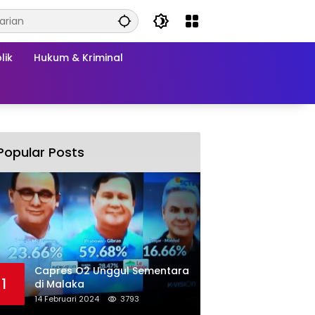
lik
Hukum & Kriminal
Popular Posts
Capres O2 Unggul Sementara
1
di Malaka
14 Februari 2024
3793