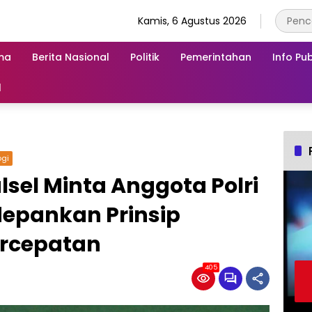
Kamis, 6 Agustus 2026
ma
Berita Nasional
Politik
Pemerintahan
Info Pub
l
ogi
lsel Minta Anggota Polri
depankan Prinsip
ercepatan
405