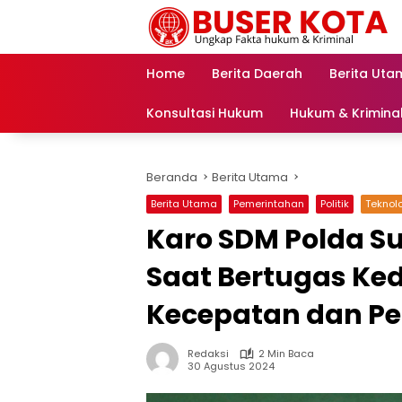
Langsung
ke
konten
Home
Berita Daerah
Berita Uta
Konsultasi Hukum
Hukum & Krimina
Beranda
Berita Utama
Berita Utama
Pemerintahan
Politik
Teknol
Karo SDM Polda Su
Saat Bertugas Ke
Kecepatan dan P
Redaksi
2 Min Baca
30 Agustus 2024