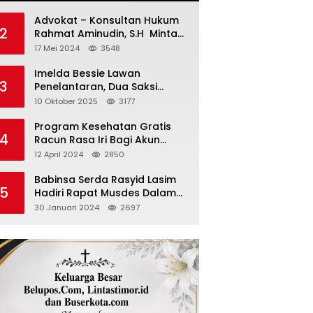
Advokat – Konsultan Hukum
2
Rahmat Aminudin, S.H Minta
“Polisi Segara Tuntaskan
17 Mei 2024
3548
Kasus Vina”
Imelda Bessie Lawan
3
Penelantaran, Dua Saksi
Diperiksa
10 Oktober 2025
3177
Program Kesehatan Gratis
4
Racun Rasa Iri Bagi Akun
Palsu Medsos
12 April 2024
2850
Babinsa Serda Rasyid Lasim
5
Hadiri Rapat Musdes Dalam
Pebahasan RAPBDES Bereliku
30 Januari 2024
2697
2024