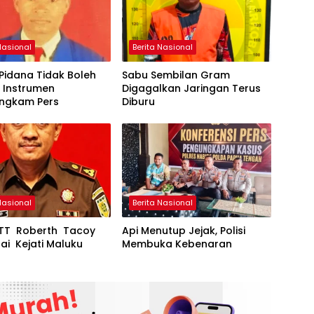
Nasional
Berita Nasional
Pidana Tidak Boleh
Sabu Sembilan Gram
 Instrumen
Digagalkan Jaringan Terus
ngkam Pers
Diburu
Nasional
Berita Nasional
NTT Roberth Tacoy
Api Menutup Jejak, Polisi
i Kejati Maluku
Membuka Kebenaran