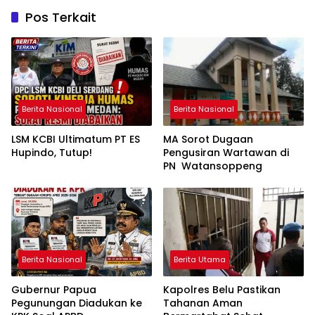
Pos Terkait
Berita Nasional
Berita Nasional
LSM KCBI Ultimatum PT ES
MA Sorot Dugaan
Hupindo, Tutup!
Pengusiran Wartawan di
PN Watansoppeng
Berita Nasional
Berita Utama
Gubernur Papua
Kapolres Belu Pastikan
Pegunungan Diadukan ke
Tahanan Aman