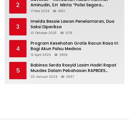
2
Aminudin, S.H Minta “Polisi Segara
Tuntaskan Kasus Vina”
17 Mei 2024
3551
Imelda Bessie Lawan Penelantaran, Dua
3
Saksi Diperiksa
10 Oktober 2025
3178
Program Kesehatan Gratis Racun Rasa Iri
4
Bagi Akun Palsu Medsos
12 April 2024
2856
Babinsa Serda Rasyid Lasim Hadiri Rapat
5
Musdes Dalam Pebahasan RAPBDES
Bereliku 2024
30 Januari 2024
2697