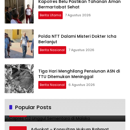
Kapolres Belu Pastikan Tahanan Aman
Bermartabat Sehat
Berita Utama
7 Agustus 2026
Polda NTT Dalami Misteri Dokter Icha
Berlanjut
Berita Nasional
7 Agustus 2026
Tiga Hari Menghilang Pensiunan ASN di
TTU Ditemukan Meninggal
Berita Nasional
6 Agustus 2026
Capres O2 Unggul Sementara di Malaka
Popular Posts
1
14 Februari 2024
3803
Advokat – Konsultan Hukum Rahmat