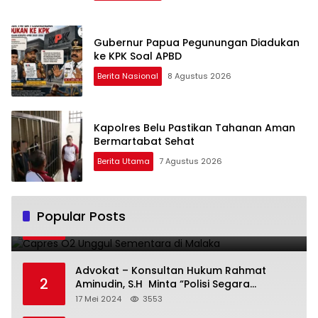
Gubernur Papua Pegunungan Diadukan
ke KPK Soal APBD
Berita Nasional
8 Agustus 2026
Kapolres Belu Pastikan Tahanan Aman
Bermartabat Sehat
Berita Utama
7 Agustus 2026
Capres O2 Unggul Sementara di Malaka
Popular Posts
1
14 Februari 2024
3808
Advokat – Konsultan Hukum Rahmat
2
Aminudin, S.H Minta “Polisi Segara
Tuntaskan Kasus Vina”
17 Mei 2024
3553