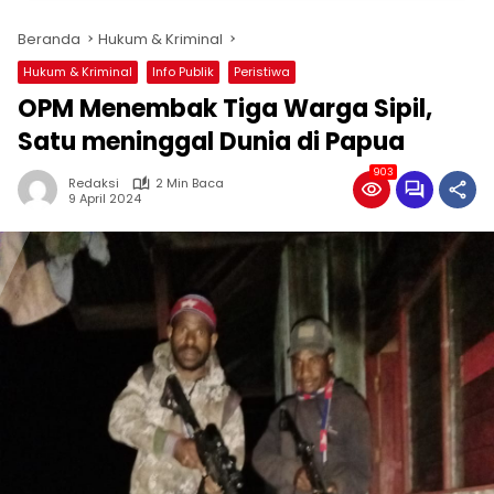
Beranda
Hukum & Kriminal
Hukum & Kriminal
Info Publik
Peristiwa
OPM Menembak Tiga Warga Sipil,
Satu meninggal Dunia di Papua
903
Redaksi
2 Min Baca
9 April 2024