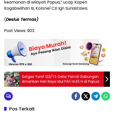
keamanan di wilayah Papua,” ucap Kapen
Kogabwilhan III, Kolonel Czi Ign Suriastawa.
(
Desius Termas)
Post Views:
903
Satgas Yonif 122/TS Gelar Patroli Gabungan
Amankan Hari Raya Idul Fitri 1445 H di Papua
Pos Terkait