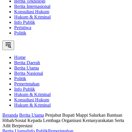
Berita Teknologi
Berita Internasional
Konsultasi Hukum
Hukum & Kriminal
Info Publik
Peristiwa
Politik
Home
Berita Daerah
Berita Utama
Berita Nasional
Politik
Pemerintahan
Info Publik
Hukum & Kriminal
Konsultasi Hukum
Hukum & Kriminal
Beranda
Berita Utama
Penjabat Bupati Mappi Salurkan Bantuan
Hibah/Sosial Kepada Lembaga Organisasi Kemasyarakatan Serta
Atlit Berprestasi
Berita Utama
Info Publik
Pemerintahan