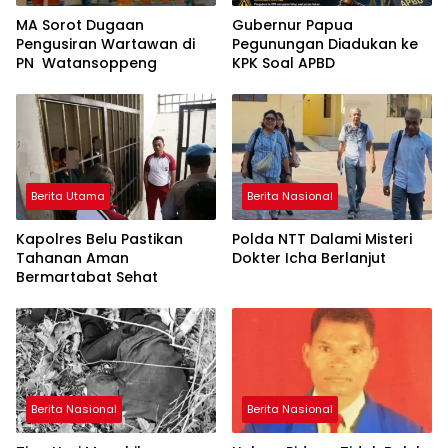
MA Sorot Dugaan
Gubernur Papua
Pengusiran Wartawan di
Pegunungan Diadukan ke
PN Watansoppeng
KPK Soal APBD
Berita Utama
Berita Nasional
Kapolres Belu Pastikan
Polda NTT Dalami Misteri
Tahanan Aman
Dokter Icha Berlanjut
Bermartabat Sehat
Berita Nasional
Berita Nasional