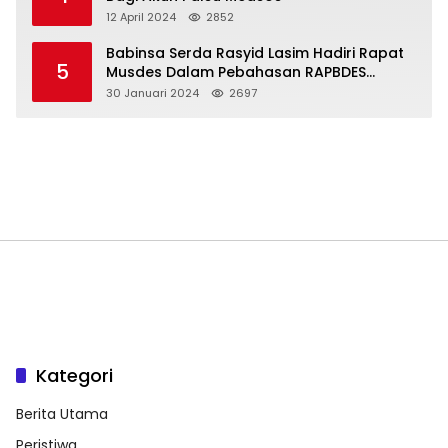
12 April 2024
2852
Babinsa Serda Rasyid Lasim Hadiri Rapat
5
Musdes Dalam Pebahasan RAPBDES
Bereliku 2024
30 Januari 2024
2697
Kategori
Berita Utama
Peristiwa