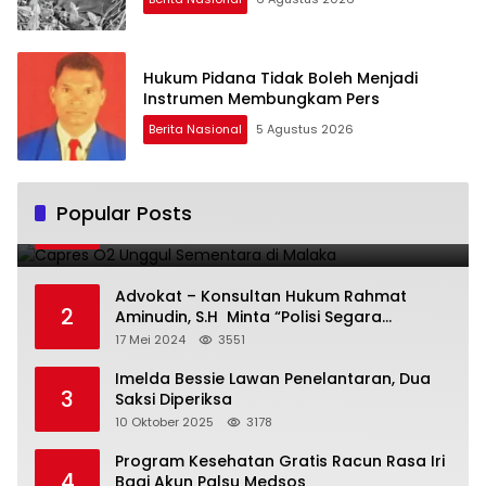
Hukum Pidana Tidak Boleh Menjadi
Instrumen Membungkam Pers
Berita Nasional
5 Agustus 2026
Capres O2 Unggul Sementara di Malaka
Popular Posts
1
14 Februari 2024
3797
Advokat – Konsultan Hukum Rahmat
2
Aminudin, S.H Minta “Polisi Segara
Tuntaskan Kasus Vina”
17 Mei 2024
3551
Imelda Bessie Lawan Penelantaran, Dua
3
Saksi Diperiksa
10 Oktober 2025
3178
Program Kesehatan Gratis Racun Rasa Iri
4
Bagi Akun Palsu Medsos