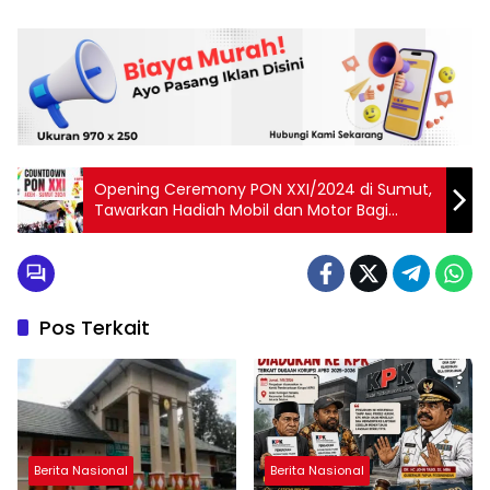
Opening Ceremony PON XXI/2024 di Sumut,
Tawarkan Hadiah Mobil dan Motor Bagi
Penonton
Pos Terkait
Berita Nasional
Berita Nasional