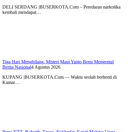
DELI SERDANG |BUSERKOTA.Com – Peredaran narkotika
kembali mendapat…
Tiga Hari Menghilang, Misteri Maut Yanto Benu Mengental
Berita Nasional
4 Agustus 2026
KUPANG |BUSERKOTA.Com — Waktu seolah berhenti di
Kamar…
Putra NTT Roberth Tacoy Nakhodai Kejati Maluku Utara