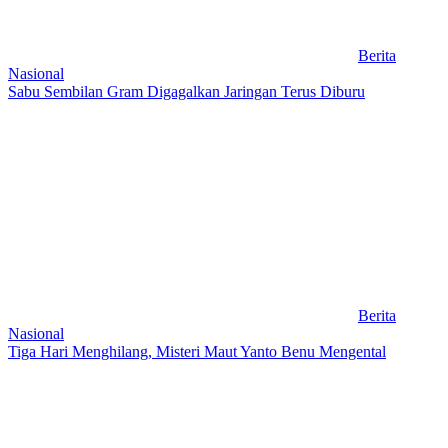
Berita
Nasional
Sabu Sembilan Gram Digagalkan Jaringan Terus Diburu
Berita
Nasional
Tiga Hari Menghilang, Misteri Maut Yanto Benu Mengental