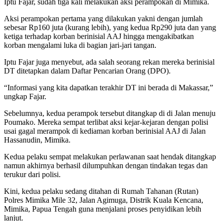
Iptu Fajar, sudah tiga kali melakukan aksi perampokan di Mimika.
Aksi perampokan pertama yang dilakukan yakni dengan jumlah
sebesar Rp160 juta (kurang lebih), yang kedua Rp290 juta dan yang
ketiga terhadap korban berinisial AAJ hingga mengakibatkan
korban mengalami luka di bagian jari-jari tangan.
Iptu Fajar juga menyebut, ada salah seorang rekan mereka berinisial
DT ditetapkan dalam Daftar Pencarian Orang (DPO).
“Informasi yang kita dapatkan terakhir DT ini berada di Makassar,”
ungkap Fajar.
Sebelumnya, kedua perampok tersebut ditangkap di di Jalan menuju
Poumako. Mereka sempat terlibat aksi kejar-kejaran dengan polisi
usai gagal merampok di kediaman korban berinisial AAJ di Jalan
Hassanudin, Mimika.
Kedua pelaku sempat melakukan perlawanan saat hendak ditangkap
namun akhirnya berhasil dilumpuhkan dengan tindakan tegas dan
terukur dari polisi.
Kini, kedua pelaku sedang ditahan di Rumah Tahanan (Rutan)
Polres Mimika Mile 32, Jalan Agimuga, Distrik Kuala Kencana,
Mimika, Papua Tengah guna menjalani proses penyidikan lebih
lanjut.