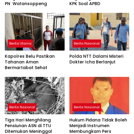
PN Watansoppeng
KPK Soal APBD
Berita Utama
Berita Nasional
Kapolres Belu Pastikan
Polda NTT Dalami Misteri
Tahanan Aman
Dokter Icha Berlanjut
Bermartabat Sehat
Berita Nasional
Berita Nasional
Tiga Hari Menghilang
Hukum Pidana Tidak Boleh
Pensiunan ASN di TTU
Menjadi Instrumen
Ditemukan Meninggal
Membungkam Pers