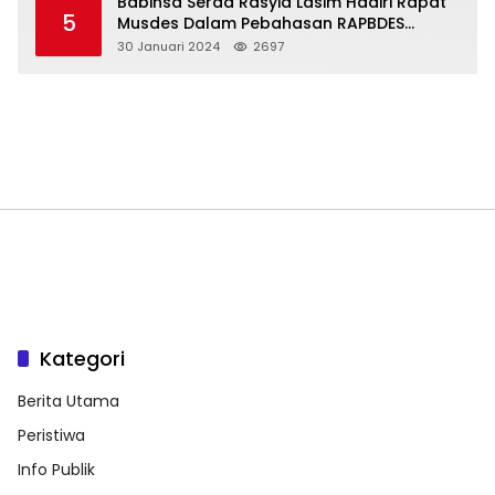
Babinsa Serda Rasyid Lasim Hadiri Rapat
5
Musdes Dalam Pebahasan RAPBDES
Bereliku 2024
30 Januari 2024
2697
Kategori
Berita Utama
Peristiwa
Info Publik