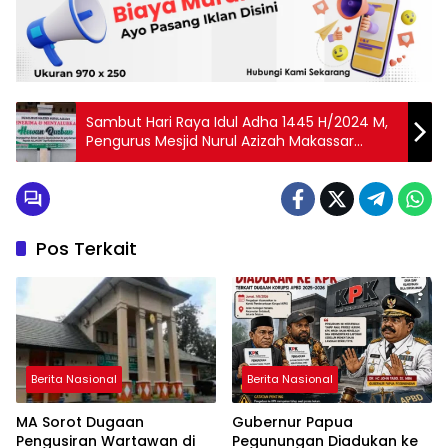
Sambut Hari Raya Idul Adha 1445 H/2024 M,
Pengurus Mesjid Nurul Azizah Makassar
Menerima Menyalurkan Hewan Qurban
Pos Terkait
Berita Nasional
Berita Nasional
MA Sorot Dugaan
Gubernur Papua
Pengusiran Wartawan di
Pegunungan Diadukan ke