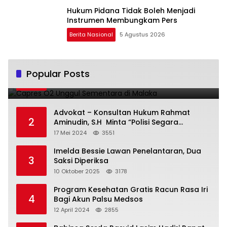
Hukum Pidana Tidak Boleh Menjadi
Instrumen Membungkam Pers
Berita Nasional
5 Agustus 2026
Capres O2 Unggul Sementara di Malaka
Popular Posts
1
14 Februari 2024
3802
Advokat – Konsultan Hukum Rahmat
2
Aminudin, S.H Minta “Polisi Segara
Tuntaskan Kasus Vina”
17 Mei 2024
3551
Imelda Bessie Lawan Penelantaran, Dua
3
Saksi Diperiksa
10 Oktober 2025
3178
Program Kesehatan Gratis Racun Rasa Iri
4
Bagi Akun Palsu Medsos
12 April 2024
2855