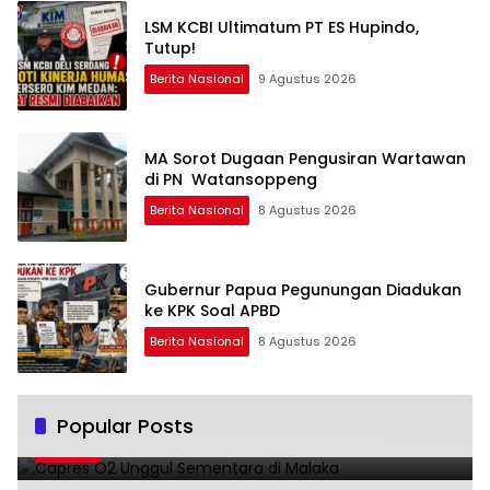
LSM KCBI Ultimatum PT ES Hupindo,
Tutup!
Berita Nasional
9 Agustus 2026
MA Sorot Dugaan Pengusiran Wartawan
di PN Watansoppeng
Berita Nasional
8 Agustus 2026
Gubernur Papua Pegunungan Diadukan
ke KPK Soal APBD
Berita Nasional
8 Agustus 2026
Capres O2 Unggul Sementara di Malaka
Popular Posts
1
14 Februari 2024
3813