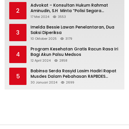
Advokat – Konsultan Hukum Rahmat
2
Aminudin, S.H Minta “Polisi Segara
Tuntaskan Kasus Vina”
17 Mei 2024
3553
Imelda Bessie Lawan Penelantaran, Dua
3
Saksi Diperiksa
10 Oktober 2025
3179
Program Kesehatan Gratis Racun Rasa Iri
4
Bagi Akun Palsu Medsos
12 April 2024
2858
Babinsa Serda Rasyid Lasim Hadiri Rapat
5
Musdes Dalam Pebahasan RAPBDES
Bereliku 2024
30 Januari 2024
2699