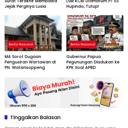
Surat Terakhir Membawa
LSM KCBI Ultimatum PT ES
Jejak Perginya Lusia
Hupindo, Tutup!
Berita Nasional
Berita Nasional
MA Sorot Dugaan
Gubernur Papua
Pengusiran Wartawan di
Pegunungan Diadukan ke
PN Watansoppeng
KPK Soal APBD
Tinggalkan Balasan