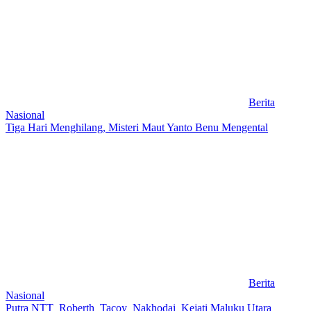
Berita
Nasional
Tiga Hari Menghilang, Misteri Maut Yanto Benu Mengental
Berita
Nasional
Putra NTT Roberth Tacoy Nakhodai Kejati Maluku Utara