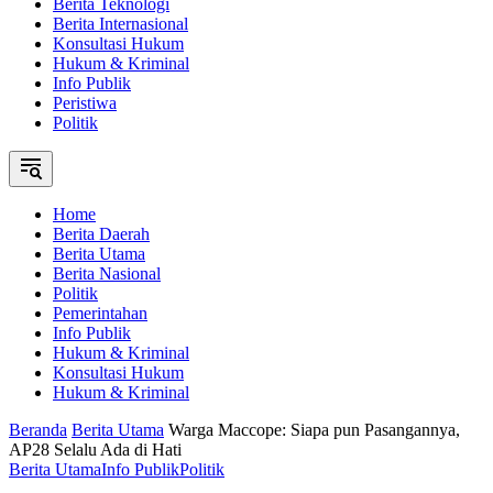
Berita Teknologi
Berita Internasional
Konsultasi Hukum
Hukum & Kriminal
Info Publik
Peristiwa
Politik
Home
Berita Daerah
Berita Utama
Berita Nasional
Politik
Pemerintahan
Info Publik
Hukum & Kriminal
Konsultasi Hukum
Hukum & Kriminal
Beranda
Berita Utama
Warga Maccope: Siapa pun Pasangannya,
AP28 Selalu Ada di Hati
Berita Utama
Info Publik
Politik