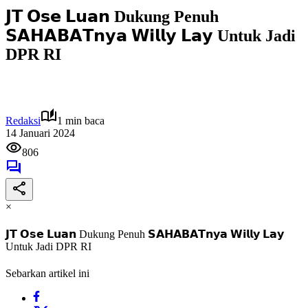
𝗝𝗧 𝗢𝘀𝗲 𝗟𝘂𝗮𝗻 Dukung Penuh
𝗦𝗔𝗛𝗔𝗕𝗔𝗧𝗻𝘆𝗮 𝗪𝗶𝗹𝗹𝘆 𝗟𝗮𝘆 Untuk Jadi
DPR RI
Redaksi
1 min baca
14 Januari 2024
806
×
𝗝𝗧 𝗢𝘀𝗲 𝗟𝘂𝗮𝗻 Dukung Penuh 𝗦𝗔𝗛𝗔𝗕𝗔𝗧𝗻𝘆𝗮 𝗪𝗶𝗹𝗹𝘆 𝗟𝗮𝘆
Untuk Jadi DPR RI
Sebarkan artikel ini