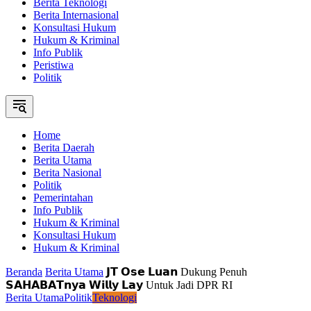
Berita Teknologi
Berita Internasional
Konsultasi Hukum
Hukum & Kriminal
Info Publik
Peristiwa
Politik
Home
Berita Daerah
Berita Utama
Berita Nasional
Politik
Pemerintahan
Info Publik
Hukum & Kriminal
Konsultasi Hukum
Hukum & Kriminal
Beranda
Berita Utama
𝗝𝗧 𝗢𝘀𝗲 𝗟𝘂𝗮𝗻 Dukung Penuh
𝗦𝗔𝗛𝗔𝗕𝗔𝗧𝗻𝘆𝗮 𝗪𝗶𝗹𝗹𝘆 𝗟𝗮𝘆 Untuk Jadi DPR RI
Berita Utama
Politik
Teknologi