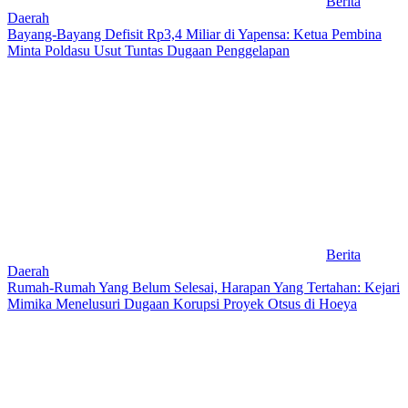
Berita
Daerah
Bayang-Bayang Defisit Rp3,4 Miliar di Yapensa: Ketua Pembina
Minta Poldasu Usut Tuntas Dugaan Penggelapan
Berita
Daerah
Rumah-Rumah Yang Belum Selesai, Harapan Yang Tertahan: Kejari
Mimika Menelusuri Dugaan Korupsi Proyek Otsus di Hoeya