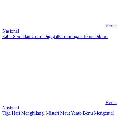
Berita
Nasional
Sabu Sembilan Gram Digagalkan Jaringan Terus Diburu
Berita
Nasional
Tiga Hari Menghilang, Misteri Maut Yanto Benu Mengental