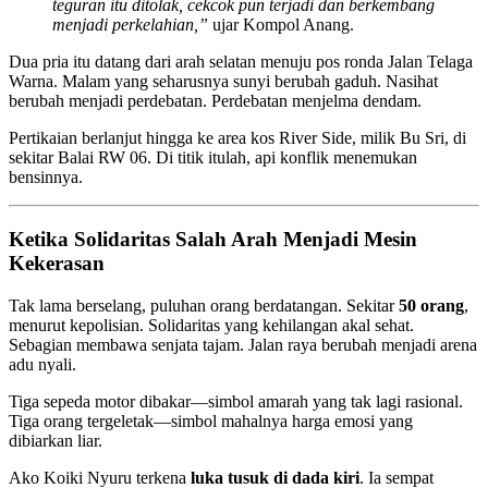
teguran itu ditolak, cekcok pun terjadi dan berkembang
menjadi perkelahian,”
ujar Kompol Anang.
Dua pria itu datang dari arah selatan menuju pos ronda Jalan Telaga
Warna. Malam yang seharusnya sunyi berubah gaduh. Nasihat
berubah menjadi perdebatan. Perdebatan menjelma dendam.
Pertikaian berlanjut hingga ke area kos River Side, milik Bu Sri, di
sekitar Balai RW 06. Di titik itulah, api konflik menemukan
bensinnya.
Ketika Solidaritas Salah Arah Menjadi Mesin
Kekerasan
Tak lama berselang, puluhan orang berdatangan. Sekitar
50 orang
,
menurut kepolisian. Solidaritas yang kehilangan akal sehat.
Sebagian membawa senjata tajam. Jalan raya berubah menjadi arena
adu nyali.
Tiga sepeda motor dibakar—simbol amarah yang tak lagi rasional.
Tiga orang tergeletak—simbol mahalnya harga emosi yang
dibiarkan liar.
Ako Koiki Nyuru terkena
luka tusuk di dada kiri
. Ia sempat