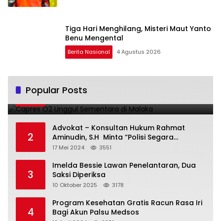
Tiga Hari Menghilang, Misteri Maut Yanto
Benu Mengental
Berita Nasional
4 Agustus 2026
Capres O2 Unggul Sementara di Malaka
Popular Posts
1
14 Februari 2024
3796
Advokat – Konsultan Hukum Rahmat
2
Aminudin, S.H Minta “Polisi Segara
Tuntaskan Kasus Vina”
17 Mei 2024
3551
Imelda Bessie Lawan Penelantaran, Dua
3
Saksi Diperiksa
10 Oktober 2025
3178
Program Kesehatan Gratis Racun Rasa Iri
4
Bagi Akun Palsu Medsos