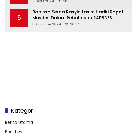
12 April 2024
2851
Babinsa Serda Rasyid Lasim Hadiri Rapat
5
Musdes Dalam Pebahasan RAPBDES
Bereliku 2024
30 Januari 2024
2697
Kategori
Berita Utama
Peristiwa