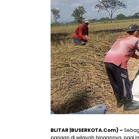
BLITAR |BUSERKOTA.Com) –
Sebag
pangan di wilayah binaannya, pagi i