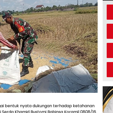
ai bentuk nyata dukungan terhadap ketahanan
ni Serda Khamid Bustomi Babinsa Koramil 0808/16