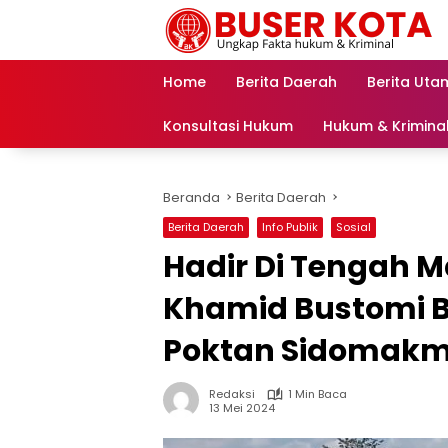
Langsung
ke
konten
Home
Berita Daerah
Berita Uta
Konsultasi Hukum
Hukum & Krimina
Beranda
Berita Daerah
Berita Daerah
Info Publik
Sosial
Hadir Di Tengah M
Khamid Bustomi 
Poktan Sidomak
Redaksi
1 Min Baca
13 Mei 2024