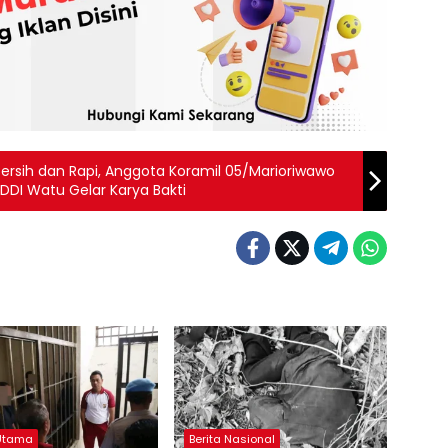
ersih dan Rapi, Anggota Koramil 05/Marioriwawo
DDI Watu Gelar Karya Bakti
 Utama
Berita Nasional