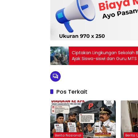
Ciptakan Lingkungan Sekolah B
Ajak Siswa-siswi dan Guru MTS 
Pos Terkait
Berita Nasional
Berita