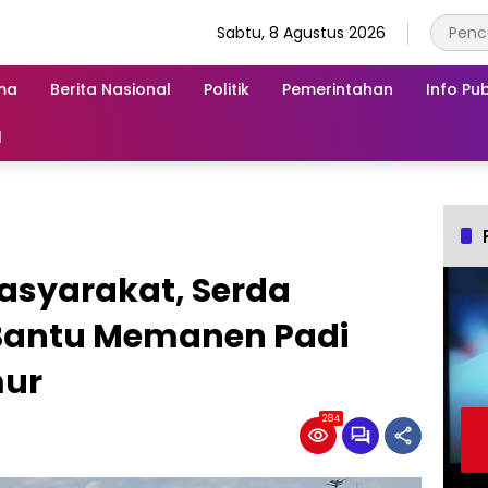
Sabtu, 8 Agustus 2026
ma
Berita Nasional
Politik
Pemerintahan
Info Pub
l
asyarakat, Serda
Bantu Memanen Padi
mur
284