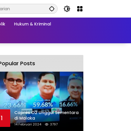
lik
Hukum & Kriminal
Popular Posts
Capres O2 Unggul Sementara
1
di Malaka
14 Februari 2024
3797