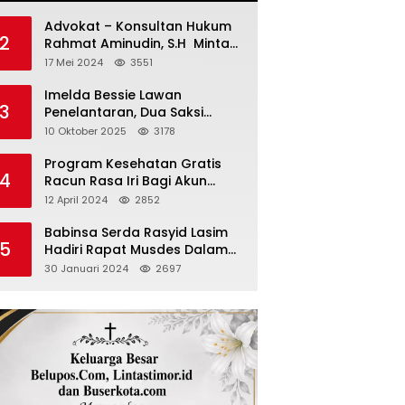
Advokat – Konsultan Hukum
2
Rahmat Aminudin, S.H Minta
“Polisi Segara Tuntaskan
17 Mei 2024
3551
Kasus Vina”
Imelda Bessie Lawan
3
Penelantaran, Dua Saksi
Diperiksa
10 Oktober 2025
3178
Program Kesehatan Gratis
4
Racun Rasa Iri Bagi Akun
Palsu Medsos
12 April 2024
2852
Babinsa Serda Rasyid Lasim
5
Hadiri Rapat Musdes Dalam
Pebahasan RAPBDES Bereliku
30 Januari 2024
2697
2024