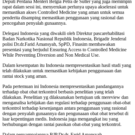
Deputi Perdana Menteri Belgia Petra de Sutter yang juga memimpin
rapat dalam sessi ini, menyerukan perlunya upaya akselerasi untuk
memastikan akses Controlled Medicine yang aman untuk semua
penderita disamping memastikan penggunaan yang rasional dan
pencegahan penyalah gunaannya.
Delegasi Indonesia yang diwakili oleh Direktur pascarehabilitasi
Badan Narkotika Nasional Republik Indonesia, Brigadir Jenderal
polisi Dr.dr.Farid Amansyah, SpPD, Finasim membawakan
presentasi yang berjudul Ensuring Access to Controlled Medicine
While Preventing Diversion and Non Medical Use.
Dalam kesempatan itu Indonesia mempresentasikan hasil studi yang
telah dilakukan untuk memastikan kebijakan penggunaaan dan
rantai stock yang aman.
Pada pertemuan ini Indonesia mempresentasikan pandangannya
terhadap obat obat terkontrol berbasis penelitian yang telah
dilakukan. Penelitian yg dilaksanakan bertujuan utk mereview dan
menganalisa kebijakan dan regulasi terhadap penggunaan obat-obat
terkontrol terhadap kesenjangan antara penggunaan yang rasional
dengan penyalah gunaannya dan pengunaaan obat obat tersebut di
luar kepentingan medis. Indonesia juga mengangkat isu yang
berhubungan dengan rantai pasokan obat-obat yang terkontrol.
Dalam penyampaiannya BJP Dr.dr. Farid Amansyah,