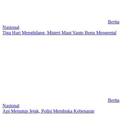
Berita
Nasional
Tiga Hari Menghilang, Misteri Maut Yanto Benu Mengental
Berita
Nasional
Api Menutup Jejak, Polisi Membuka Kebenaran