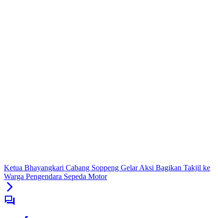
Ketua Bhayangkari Cabang Soppeng Gelar Aksi Bagikan Takjil ke
Warga Pengendara Sepeda Motor