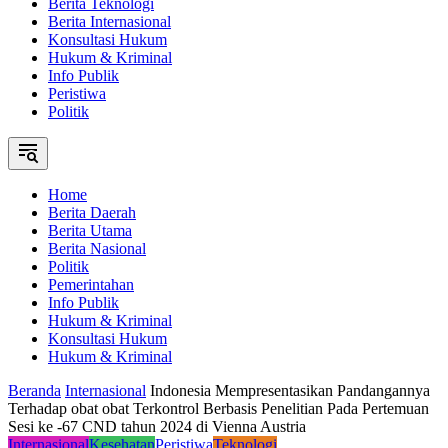
Berita Teknologi
Berita Internasional
Konsultasi Hukum
Hukum & Kriminal
Info Publik
Peristiwa
Politik
Home
Berita Daerah
Berita Utama
Berita Nasional
Politik
Pemerintahan
Info Publik
Hukum & Kriminal
Konsultasi Hukum
Hukum & Kriminal
Beranda
Internasional
Indonesia Mempresentasikan Pandangannya
Terhadap obat obat Terkontrol Berbasis Penelitian Pada Pertemuan
Sesi ke -67 CND tahun 2024 di Vienna Austria
Internasional
Kesehatan
Peristiwa
Teknologi