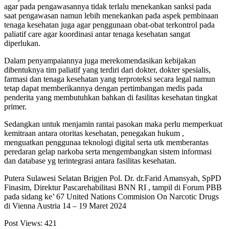
agar pada pengawasannya tidak terlalu menekankan sanksi pada
saat pengawasan namun lebih menekankan pada aspek pembinaan
tenaga kesehatan juga agar penggunaan obat-obat terkontrol pada
paliatif care agar koordinasi antar tenaga kesehatan sangat
diperlukan.
Dalam penyampaiannya juga merekomendasikan kebijakan
dibentuknya tim paliatif yang terdiri dari dokter, dokter spesialis,
farmasi dan tenaga kesehatan yang terproteksi secara legal namun
tetap dapat memberikannya dengan pertimbangan medis pada
penderita yang membutuhkan bahkan di fasilitas kesehatan tingkat
primer.
Sedangkan untuk menjamin rantai pasokan maka perlu memperkuat
kemitraan antara otoritas kesehatan, penegakan hukum ,
menguatkan penggunaa teknologi digital serta utk memberantas
peredaran gelap narkoba serta mengembangkan sistem informasi
dan database yg terintegrasi antara fasilitas kesehatan.
Putera Sulawesi Selatan Brigjen Pol. Dr. dr.Farid Amansyah, SpPD
Finasim, Direktur Pascarehabilitasi BNN RI , tampil di Forum PBB
pada sidang ke’ 67 United Nations Commision On Narcotic Drugs
di Vienna Austria 14 – 19 Maret 2024
Post Views:
421