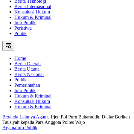
Berita Teknologi
Berita Internasional
Konsultasi Hukum
Hukum & Kriminal
Info Publik
Peristiwa
Politik
Home
Berita Daerah
Berita Utama
Berita Nasional
Politik
Pemerintahan
Info Publik
Hukum & Kriminal
Konsultasi Hukum
Hukum & Kriminal
Beranda
Lainnya
Agama
Irjen Pol Purn Baharuddin Djafar Berikan
Tausiyah kepada Para Anggota Polres Wajo
Agama
Info Publik