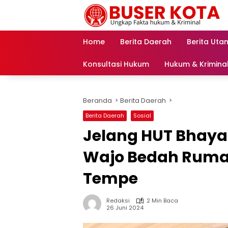
Langsung
ke
konten
Home
Berita Daerah
Berita Uta
Konsultasi Hukum
Hukum & Krimina
Beranda
Berita Daerah
Berita Daerah
Sosial
Jelang HUT Bhaya
Wajo Bedah Rum
Tempe
Redaksi
2 Min Baca
26 Juni 2024