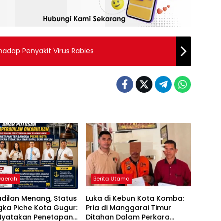
adap Penyakit Virus Rabies
 Daerah
Berita Utama
dilan Menang, Status
Luka di Kebun Kota Komba:
ka Piche Kota Gugur:
Pria di Manggarai Timur
Nyatakan Penetapan
Ditahan Dalam Perkara