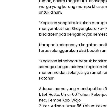
rumah, dalam rangka HUT Bhayang
warga yang kurang mampu khususny
untuk dihuni.
“Kegiatan yang kita lakukan merupa
menyambut hari Bhayangkara ke- 
bisa ditempati dengan layak semesti
Harapan kedepannya kegiatan positif
terus selenggarakan aksi bedah r
“Kegiatan ini sebagai bentuk komitm
semoga dengan adanya kegiatan in
menerima dan selanjutnya rumah bis
Fatchur.
Adapun nama yang mendapatkan Bed
1. Lel. Hatta, Umur 60 Tahun, Pekerj
Kec. Tempe Kab. Wajo
2. Per. Adinda, Umur 56 Tahun. Peker