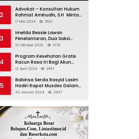
Advokat – Konsultan Hukum
2
Rahmat Aminudin, S.H Minta
“Polisi Segara Tuntaskan
17 Mei 2024
3551
Kasus Vina”
Imelda Bessie Lawan
3
Penelantaran, Dua Saksi
Diperiksa
10 Oktober 2025
3178
Program Kesehatan Gratis
4
Racun Rasa Iri Bagi Akun
Palsu Medsos
12 April 2024
2851
Babinsa Serda Rasyid Lasim
5
Hadiri Rapat Musdes Dalam
Pebahasan RAPBDES Bereliku
30 Januari 2024
2697
2024