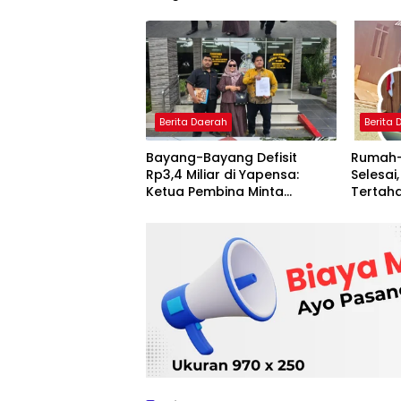
Polres 
Berita Daerah
Berita
Bayang-Bayang Defisit
Rumah-
Rp3,4 Miliar di Yapensa:
Selesai
Ketua Pembina Minta
Tertaha
Poldasu Usut Tuntas Dugaan
Menelu
Penggelapan
Proyek 