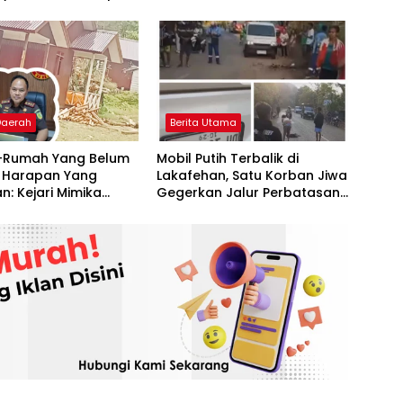
Belu Tak Sah
Dugaan Kekerasan Seksual
Terhadap Anak
 Daerah
Berita Utama
Rumah Yang Belum
Mobil Putih Terbalik di
, Harapan Yang
Lakafehan, Satu Korban Jiwa
n: Kejari Mimika
Gegerkan Jalur Perbatasan
suri Dugaan Korupsi
RI–Timor Leste
Otsus di Hoeya