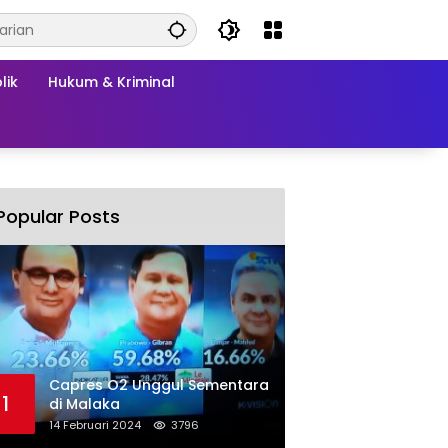
lik
Hukum & Kriminal
Popular Posts
Capres O2 Unggul Sementara
1
di Malaka
14 Februari 2024
3796