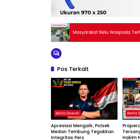
Masyarakat Belu Waspada Terh
Pos Terkait
Berita Daerah
Berita
Apresiasi Mengalir, Polsek
Prapera
Medan Tembung Tegakkan
Tersang
Integritas Pers
Hakim 