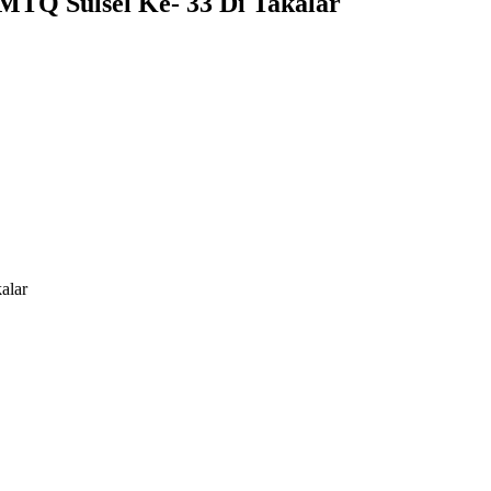
MTQ Sulsel Ke- 33 Di Takalar
alar