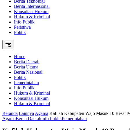
Berita Teknologi
Berita Internasional
Konsultasi Hukum
Hukum & Kriminal
Info Publik
Peristiwa
Politik
Home
Berita Daerah
Berita Utama
Berita Nasional
Politik
Pemerintahan
Info Publik
Hukum & Kriminal
Konsultasi Hukum
Hukum & Kriminal
Beranda
Lainnya
Agama
Kafilah Kabupaten Wajo Masuk 10 Besar M
Agama
Berita Daerah
Info Publik
Pemerintahan