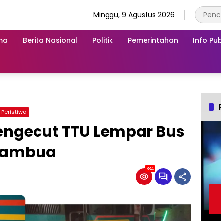
Minggu, 9 Agustus 2026
ma
Berita Nasional
Politik
Pemerintahan
Info Pub
l
Peristiwa
ngecut TTU Lempar Bus
Atambua
784