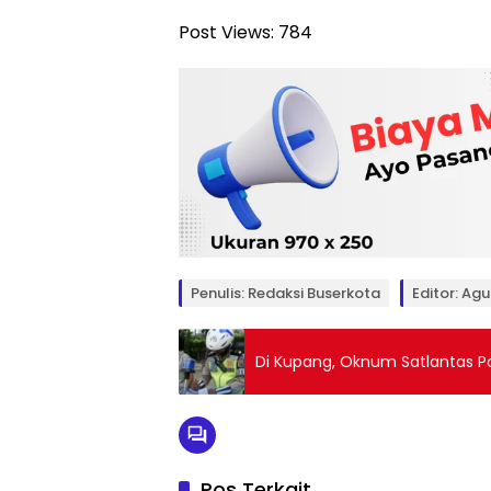
Post Views:
784
Penulis: Redaksi Buserkota
Editor: Ag
Di Kupang, Oknum Satlantas Po
Pos Terkait