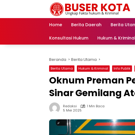
Langsung
ke
konten
Home
Berita Daerah
Berita Uta
Konsultasi Hukum
Hukum & Krimina
Beranda
Berita Utama
Berita Utama
Hukum & Kriminal
Info Publik
Oknum Preman Pe
Sinar Gemilang 
Redaksi
1 Min Baca
5 Mei 2025