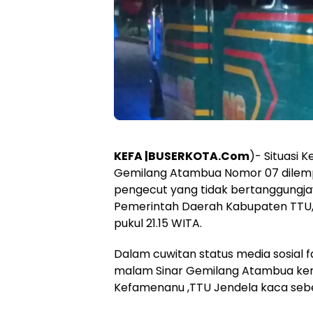
KEFA |BUSERKOTA.Com
)- Situasi
Gemilang Atambua Nomor 07 dilem
pengecut yang tidak bertanggungjaw
Pemerintah Daerah Kabupaten TTU, 
pukul 21.15 WITA.
Dalam cuwitan status media sosial f
malam Sinar Gemilang Atambua kena
Kefamenanu ,TTU Jendela kaca sebe