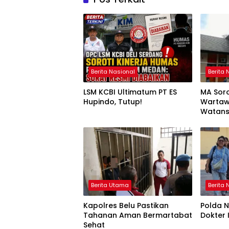
Berita Nasional
Berita 
LSM KCBI Ultimatum PT ES
MA Sor
Hupindo, Tutup!
Wartaw
Watan
Berita Utama
Berita 
Kapolres Belu Pastikan
Polda N
Tahanan Aman Bermartabat
Dokter 
Sehat