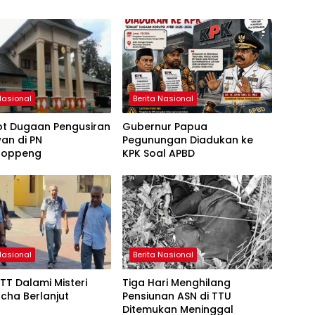
Nasional
Berita Nasional
ot Dugaan Pengusiran
Gubernur Papua
an di PN
Pegunungan Diadukan ke
soppeng
KPK Soal APBD
Nasional
Berita Nasional
TT Dalami Misteri
Tiga Hari Menghilang
Icha Berlanjut
Pensiunan ASN di TTU
Ditemukan Meninggal