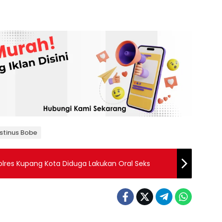
ustinus Bobe
lres Kupang Kota Diduga Lakukan Oral Seks