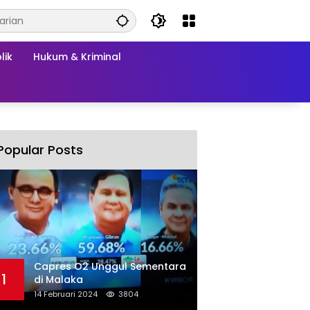
lik
Hukum & Kriminal
Popular Posts
Capres O2 Unggul Sementara
1
di Malaka
14 Februari 2024
3804