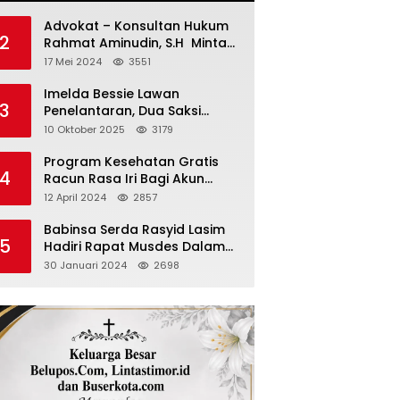
Advokat – Konsultan Hukum
2
Rahmat Aminudin, S.H Minta
“Polisi Segara Tuntaskan
17 Mei 2024
3551
Kasus Vina”
Imelda Bessie Lawan
3
Penelantaran, Dua Saksi
Diperiksa
10 Oktober 2025
3179
Program Kesehatan Gratis
4
Racun Rasa Iri Bagi Akun
Palsu Medsos
12 April 2024
2857
Babinsa Serda Rasyid Lasim
5
Hadiri Rapat Musdes Dalam
Pebahasan RAPBDES Bereliku
30 Januari 2024
2698
2024