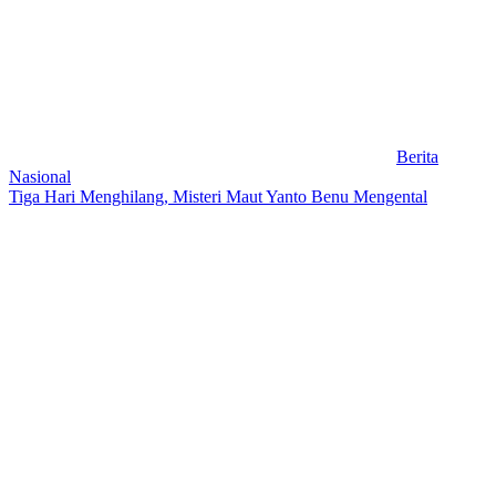
Berita
Nasional
Tiga Hari Menghilang, Misteri Maut Yanto Benu Mengental