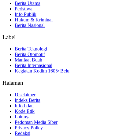
Berita Utama
Peristiwa
Info Publik
Hukum & Kriminal
Berita Nasional
Label
Berita Teknologi
Berita Otomotif
Manfaat Buah
Berita Internasional
Kegiatan Kodim 1605/ Belu
Halaman
Disclaimer
Indeks Berita
Info Iklan
Kode Etik
Lainnya
Pedoman Media Siber
Privacy Policy
Redaksi