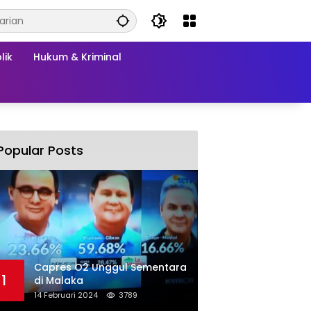
lik
Hukum & Kriminal
Popular Posts
Capres O2 Unggul Sementara
1
di Malaka
14 Februari 2024
3789