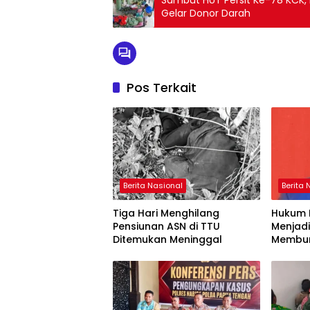
Sambut HUT Persit Ke-78 KCK, 
Gelar Donor Darah
Pos Terkait
Berita Nasional
Berita 
Tiga Hari Menghilang
Hukum 
Pensiunan ASN di TTU
Menjadi
Ditemukan Meninggal
Membu