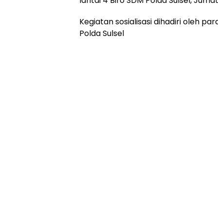
lantai 4 Biro SDM Polda Sulsel, Juma
Kegiatan sosialisasi dihadiri oleh p
Polda Sulsel