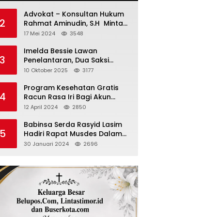
Advokat – Konsultan Hukum
2
Rahmat Aminudin, S.H Minta
“Polisi Segara Tuntaskan
17 Mei 2024
3548
Kasus Vina”
Imelda Bessie Lawan
3
Penelantaran, Dua Saksi
Diperiksa
10 Oktober 2025
3177
Program Kesehatan Gratis
4
Racun Rasa Iri Bagi Akun
Palsu Medsos
12 April 2024
2850
Babinsa Serda Rasyid Lasim
5
Hadiri Rapat Musdes Dalam
Pebahasan RAPBDES Bereliku
30 Januari 2024
2696
2024