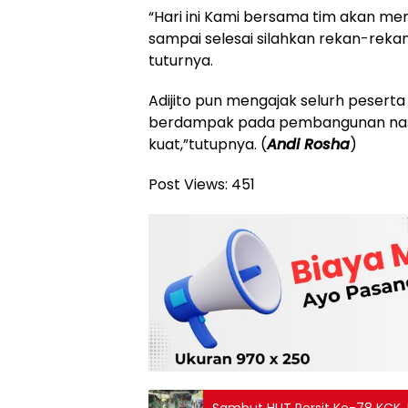
“Hari ini Kami bersama tim akan me
sampai selesai silahkan rekan-rekan
tuturnya.
Adijito pun mengajak selurh pesert
berdampak pada pembangunan nasio
kuat,”tutupnya. (
Andi Rosha
)
Post Views:
451