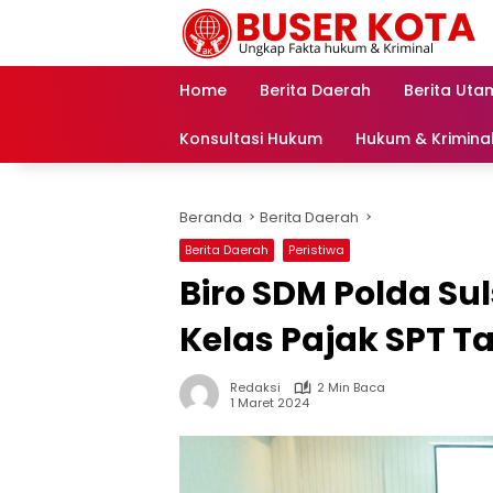
Langsung
ke
konten
Home
Berita Daerah
Berita Uta
Konsultasi Hukum
Hukum & Krimina
Beranda
Berita Daerah
Berita Daerah
Peristiwa
Biro SDM Polda Sul
Kelas Pajak SPT 
Redaksi
2 Min Baca
1 Maret 2024