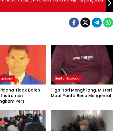
Persit KCK Cab LV Yonarmed 16 PD XII/Tanjungpura
Nasional
Berita Nasional
Pidana Tidak Boleh
Tiga Hari Menghilang, Misteri
 Instrumen
Maut Yanto Benu Mengental
ngkam Pers