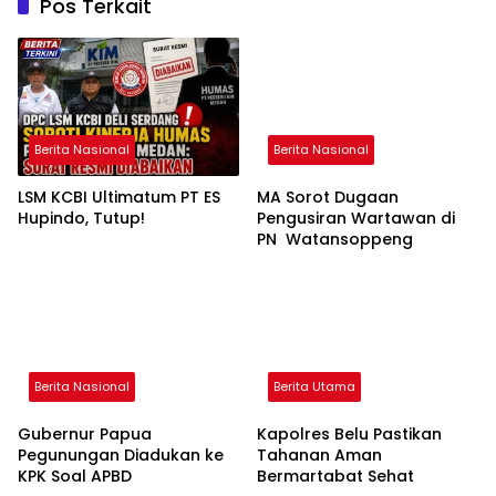
Pos Terkait
Berita Nasional
Berita Nasional
LSM KCBI Ultimatum PT ES
MA Sorot Dugaan
Hupindo, Tutup!
Pengusiran Wartawan di
PN Watansoppeng
Berita Nasional
Berita Utama
Gubernur Papua
Kapolres Belu Pastikan
Pegunungan Diadukan ke
Tahanan Aman
KPK Soal APBD
Bermartabat Sehat