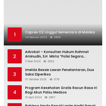
Capres O2 Unggul Sementara di Malaka
1
14 Februari 2024
3805
Advokat – Konsultan Hukum Rahmat
2
Aminudin, S.H Minta “Polisi Segara
Tuntaskan Kasus Vina”
17 Mei 2024
3552
Imelda Bessie Lawan Penelantaran, Dua
3
Saksi Diperiksa
10 Oktober 2025
3179
Program Kesehatan Gratis Racun Rasa Iri
4
Bagi Akun Palsu Medsos
12 April 2024
2857
Babinsa Serda Rasyid Lasim Hadiri Rapat