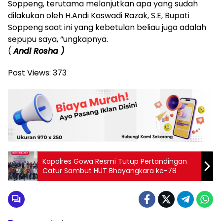
Soppeng, terutama melanjutkan apa yang sudah
dilakukan oleh H.Andi Kaswadi Razak, S.E, Bupati
Soppeng saat ini yang kebetulan beliau juga adalah
sepupu saya, “ungkapnya.
(
Andi Rosha )
Post Views:
373
Kapolres Gowa Resmi Tutup Pertandingan
Catur Sambut HUT Bhayangkara ke-78