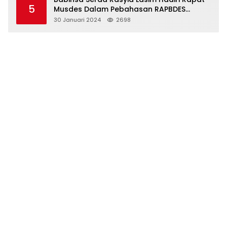
5
Musdes Dalam Pebahasan RAPBDES
Bereliku 2024
30 Januari 2024
2698