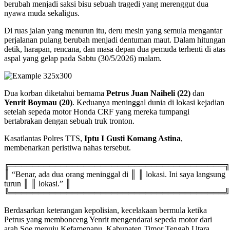
berubah menjadi saksi bisu sebuah tragedi yang merenggut dua
nyawa muda sekaligus.
Di ruas jalan yang menurun itu, deru mesin yang semula mengantar
perjalanan pulang berubah menjadi dentuman maut. Dalam hitungan
detik, harapan, rencana, dan masa depan dua pemuda terhenti di atas
aspal yang gelap pada Sabtu (30/5/2026) malam.
Dua korban diketahui bernama
Petrus Juan Naiheli (22)
dan
Yenrit Boymau (20)
. Keduanya meninggal dunia di lokasi kejadian
setelah sepeda motor Honda CRF yang mereka tumpangi
bertabrakan dengan sebuah truk tronton.
Kasatlantas Polres TTS,
Iptu I Gusti Komang Astina
,
membenarkan peristiwa nahas tersebut.
╔══════════════════════════════════════╗
║ “Benar, ada dua orang meninggal di ║ ║ lokasi. Ini saya langsung
turun ║ ║ lokasi.” ║
╚══════════════════════════════════════╝
Berdasarkan keterangan kepolisian, kecelakaan bermula ketika
Petrus yang membonceng Yenrit mengendarai sepeda motor dari
arah Soe menuju Kefamenanu, Kabupaten Timor Tengah Utara.