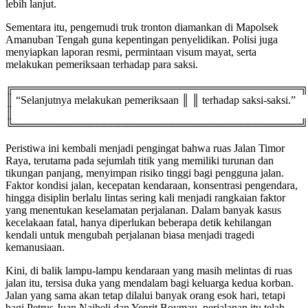
lebih lanjut.
Sementara itu, pengemudi truk tronton diamankan di Mapolsek
Amanuban Tengah guna kepentingan penyelidikan. Polisi juga
menyiapkan laporan resmi, permintaan visum mayat, serta
melakukan pemeriksaan terhadap para saksi.
╔══════════════════════════════════════╗
║ “Selanjutnya melakukan pemeriksaan ║ ║ terhadap saksi-saksi.”
║
╚══════════════════════════════════════╝
Peristiwa ini kembali menjadi pengingat bahwa ruas Jalan Timor
Raya, terutama pada sejumlah titik yang memiliki turunan dan
tikungan panjang, menyimpan risiko tinggi bagi pengguna jalan.
Faktor kondisi jalan, kecepatan kendaraan, konsentrasi pengendara,
hingga disiplin berlalu lintas sering kali menjadi rangkaian faktor
yang menentukan keselamatan perjalanan. Dalam banyak kasus
kecelakaan fatal, hanya diperlukan beberapa detik kehilangan
kendali untuk mengubah perjalanan biasa menjadi tragedi
kemanusiaan.
Kini, di balik lampu-lampu kendaraan yang masih melintas di ruas
jalan itu, tersisa duka yang mendalam bagi keluarga kedua korban.
Jalan yang sama akan tetap dilalui banyak orang esok hari, tetapi
bagi Petrus Juan Naiheli dan Yenrit Boymau, perjalanan itu telah