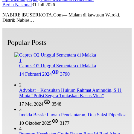
Berita Nasional
31 Juli 2026
NABIRE |BUSERKOTA.Com— Malam di kawasan Waroki,
Distrik Nabire…
Popular Posts
1
Capres O2 Unggul Sementara di Malaka
14 Februari 2024
3790
2
Advokat – Konsultan Hukum Rahmat Aminudin, S.H
Minta “Polisi Segara Tuntaskan Kasus Vina”
17 Mei 2024
3548
3
Imelda Bessie Lawan Penelantaran, Dua Saksi Diperiksa
10 Oktober 2025
3177
4
Program Kesehatan Gratis Racun Rasa Iri Bagi Akun