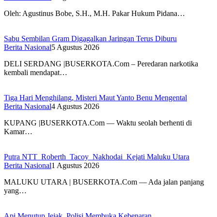
Oleh: Agustinus Bobe, S.H., M.H. Pakar Hukum Pidana…
Sabu Sembilan Gram Digagalkan Jaringan Terus Diburu
Berita Nasional
5 Agustus 2026
DELI SERDANG |BUSERKOTA.Com – Peredaran narkotika
kembali mendapat…
Tiga Hari Menghilang, Misteri Maut Yanto Benu Mengental
Berita Nasional
4 Agustus 2026
KUPANG |BUSERKOTA.Com — Waktu seolah berhenti di
Kamar…
Putra NTT Roberth Tacoy Nakhodai Kejati Maluku Utara
Berita Nasional
1 Agustus 2026
MALUKU UTARA | BUSERKOTA.Com — Ada jalan panjang
yang…
Api Menutup Jejak, Polisi Membuka Kebenaran