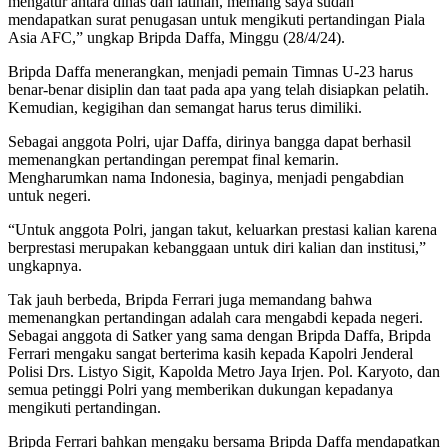
mengatur antara dinas dan latihan, memang saya sudah
mendapatkan surat penugasan untuk mengikuti pertandingan Piala
Asia AFC,” ungkap Bripda Daffa, Minggu (28/4/24).
Bripda Daffa menerangkan, menjadi pemain Timnas U-23 harus
benar-benar disiplin dan taat pada apa yang telah disiapkan pelatih.
Kemudian, kegigihan dan semangat harus terus dimiliki.
Sebagai anggota Polri, ujar Daffa, dirinya bangga dapat berhasil
memenangkan pertandingan perempat final kemarin.
Mengharumkan nama Indonesia, baginya, menjadi pengabdian
untuk negeri.
“Untuk anggota Polri, jangan takut, keluarkan prestasi kalian karena
berprestasi merupakan kebanggaan untuk diri kalian dan institusi,”
ungkapnya.
Tak jauh berbeda, Bripda Ferrari juga memandang bahwa
memenangkan pertandingan adalah cara mengabdi kepada negeri.
Sebagai anggota di Satker yang sama dengan Bripda Daffa, Bripda
Ferrari mengaku sangat berterima kasih kepada Kapolri Jenderal
Polisi Drs. Listyo Sigit, Kapolda Metro Jaya Irjen. Pol. Karyoto, dan
semua petinggi Polri yang memberikan dukungan kepadanya
mengikuti pertandingan.
Bripda Ferrari bahkan mengaku bersama Bripda Daffa mendapatkan