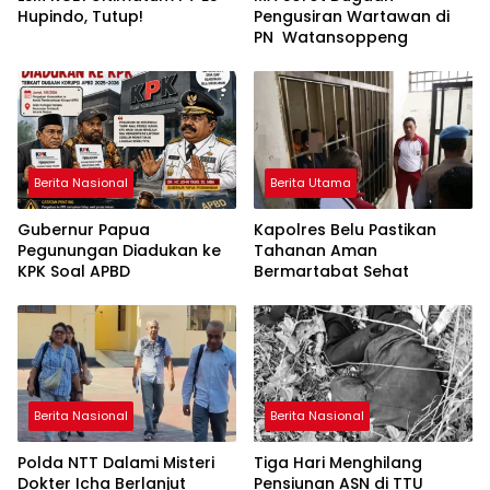
Hupindo, Tutup!
Pengusiran Wartawan di
PN Watansoppeng
Berita Nasional
Berita Utama
Gubernur Papua
Kapolres Belu Pastikan
Pegunungan Diadukan ke
Tahanan Aman
KPK Soal APBD
Bermartabat Sehat
Berita Nasional
Berita Nasional
Polda NTT Dalami Misteri
Tiga Hari Menghilang
Dokter Icha Berlanjut
Pensiunan ASN di TTU