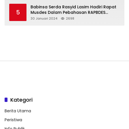
Babinsa Serda Rasyid Lasim Hadiri Rapat
5
Musdes Dalam Pebahasan RAPBDES
Bereliku 2024
30 Januari 2024
2698
Kategori
Berita Utama
Peristiwa
Info Publik