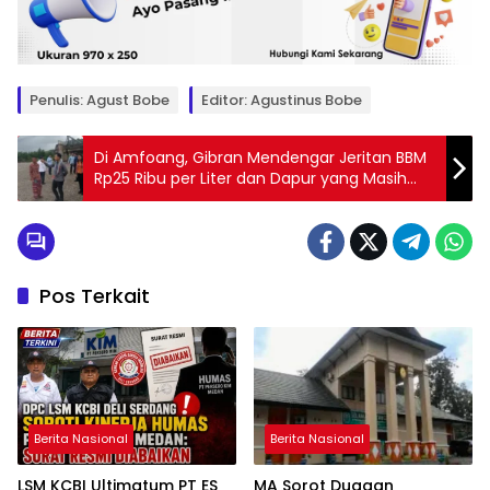
Penulis: Agust Bobe
Editor: Agustinus Bobe
Di Amfoang, Gibran Mendengar Jeritan BBM
Rp25 Ribu per Liter dan Dapur yang Masih
Menyala dengan Kayu Bakar
Pos Terkait
Berita Nasional
Berita Nasional
LSM KCBI Ultimatum PT ES
MA Sorot Dugaan