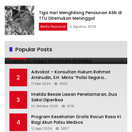
Tiga Hari Menghilang Pensiunan ASN di
TTU Ditemukan Meninggal
Berita Nasional
6 Agustus 2026
Capres O2 Unggul Sementara di Malaka
Popular Posts
1
14 Februari 2024
3805
Advokat – Konsultan Hukum Rahmat
2
Aminudin, S.H Minta “Polisi Segara
Tuntaskan Kasus Vina”
17 Mei 2024
3552
Imelda Bessie Lawan Penelantaran, Dua
3
Saksi Diperiksa
10 Oktober 2025
3179
Program Kesehatan Gratis Racun Rasa Iri
4
Bagi Akun Palsu Medsos
12 April 2024
2857