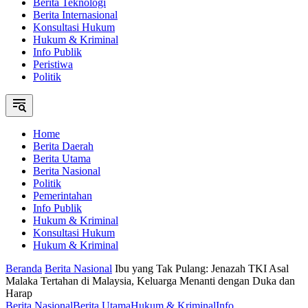
Berita Teknologi
Berita Internasional
Konsultasi Hukum
Hukum & Kriminal
Info Publik
Peristiwa
Politik
Home
Berita Daerah
Berita Utama
Berita Nasional
Politik
Pemerintahan
Info Publik
Hukum & Kriminal
Konsultasi Hukum
Hukum & Kriminal
Beranda
Berita Nasional
Ibu yang Tak Pulang: Jenazah TKI Asal
Malaka Tertahan di Malaysia, Keluarga Menanti dengan Duka dan
Harap
Berita Nasional
Berita Utama
Hukum & Kriminal
Info