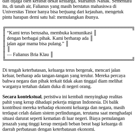
dan dijaga oleh kerabat dekat keluarga, Marianus Nahak. Sementara
itu, di tanah air, Falianus yang masih berstatus mahasiswa di
Universitas Timor hanya bisa berjuang dari kejauhan, mengetuk
pintu harapan demi satu hal: memulangkan ibunya.
╔══════════════════════════════════════╗
║ “Kami terus berusaha, membuka komunikasi ║
║ dengan berbagai pihak. Kami berharap ada ║
║ jalan agar mama bisa pulang.” ║
║ ║
║ — Falianus Bria Klau ║
╚══════════════════════════════════════╝
Di tengah keterbatasan, keluarga terus bergerak, mencari jalan
keluar, berharap ada tangan-tangan yang terulur. Mereka percaya
bahwa negara dan pihak terkait tidak akan tinggal diam melihat
warganya tertahan dalam duka di negeri orang.
Secara kontekstual
, peristiwa ini kembali menyingkap realitas
pahit yang kerap dihadapi pekerja migran Indonesia. Di balik
kontribusi mereka terhadap ekonomi keluarga dan negara, masih
terdapat celah dalam sistem perlindungan, terutama saat menghadapi
situasi darurat seperti kematian di luar negeri. Biaya pemulangan
jenazah yang tinggi kerap menjadi beban berat bagi keluarga di
daerah perbatasan dengan keterbatasan ekonomi.