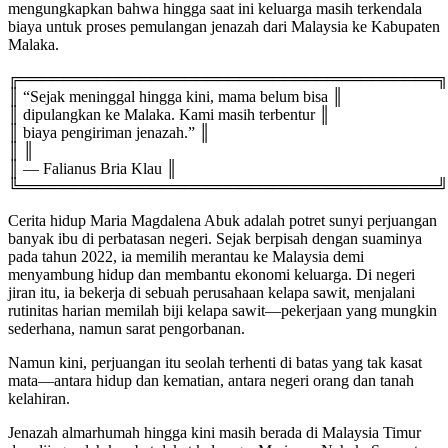
mengungkapkan bahwa hingga saat ini keluarga masih terkendala
biaya untuk proses pemulangan jenazah dari Malaysia ke Kabupaten
Malaka.
╔══════════════════════════════════════╗
║ “Sejak meninggal hingga kini, mama belum bisa ║
║ dipulangkan ke Malaka. Kami masih terbentur ║
║ biaya pengiriman jenazah.” ║
║ ║
║ — Falianus Bria Klau ║
╚══════════════════════════════════════╝
Cerita hidup Maria Magdalena Abuk adalah potret sunyi perjuangan
banyak ibu di perbatasan negeri. Sejak berpisah dengan suaminya
pada tahun 2022, ia memilih merantau ke Malaysia demi
menyambung hidup dan membantu ekonomi keluarga. Di negeri
jiran itu, ia bekerja di sebuah perusahaan kelapa sawit, menjalani
rutinitas harian memilah biji kelapa sawit—pekerjaan yang mungkin
sederhana, namun sarat pengorbanan.
Namun kini, perjuangan itu seolah terhenti di batas yang tak kasat
mata—antara hidup dan kematian, antara negeri orang dan tanah
kelahiran.
Jenazah almarhumah hingga kini masih berada di Malaysia Timur