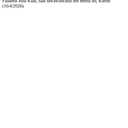
Falianus Bria Klau, saat diwawancarai tim media ini, Kamis
(16/4/2026).