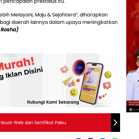
i pencapaian prestisius itu.
ih Melayani, Maju & Sejahtera”, diharapkan
h bagi daerah lainnya dalam upaya meningkatkan
 Rosha)
buat Web dan Sertifikat Palsu