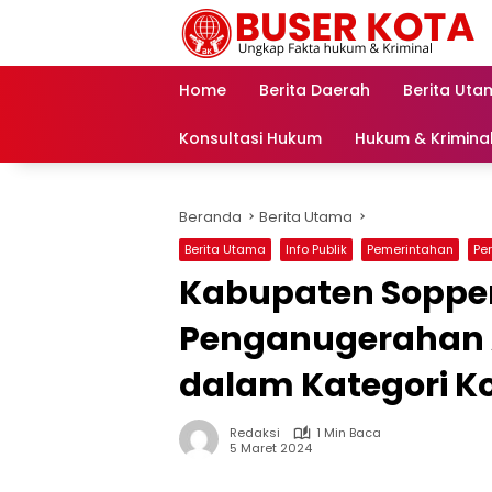
Langsung
ke
konten
Home
Berita Daerah
Berita Uta
Konsultasi Hukum
Hukum & Krimina
Beranda
Berita Utama
Berita Utama
Info Publik
Pemerintahan
Per
Kabupaten Soppe
Penganugerahan 
dalam Kategori Ko
Redaksi
1 Min Baca
5 Maret 2024