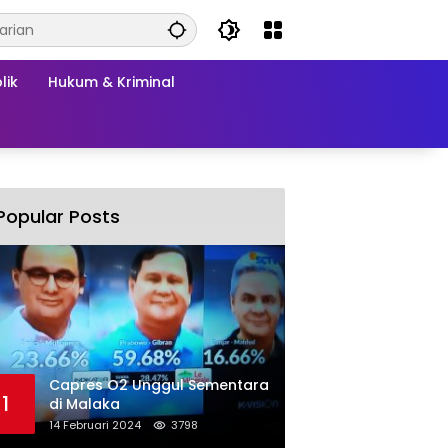
lik
Hukum & Kriminal
Popular Posts
Capres O2 Unggul Sementara
1
di Malaka
14 Februari 2024
3798