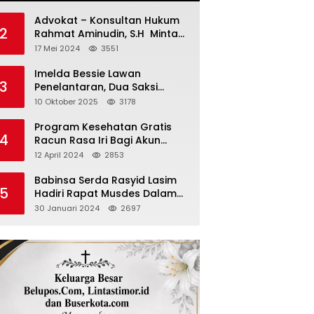
Advokat – Konsultan Hukum
2
Rahmat Aminudin, S.H Minta
“Polisi Segara Tuntaskan
17 Mei 2024
3551
Kasus Vina”
Imelda Bessie Lawan
3
Penelantaran, Dua Saksi
Diperiksa
10 Oktober 2025
3178
Program Kesehatan Gratis
4
Racun Rasa Iri Bagi Akun
Palsu Medsos
12 April 2024
2853
Babinsa Serda Rasyid Lasim
5
Hadiri Rapat Musdes Dalam
Pebahasan RAPBDES Bereliku
30 Januari 2024
2697
2024