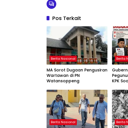
Pos Terkait
Berita Nasional
Berita 
MA Sorot Dugaan Pengusiran
Gubern
Wartawan di PN
Pegunu
Watansoppeng
KPK So
Berita Nasional
Berita 