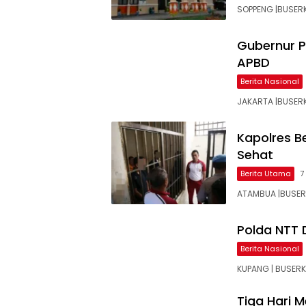
SOPPENG |BUSERK
Gubernur P
APBD
Berita Nasional
JAKARTA |BUSER
Kapolres B
Sehat
Berita Utama
7
ATAMBUA |BUSERK
Polda NTT D
Berita Nasional
KUPANG | BUSER
Tiga Hari 