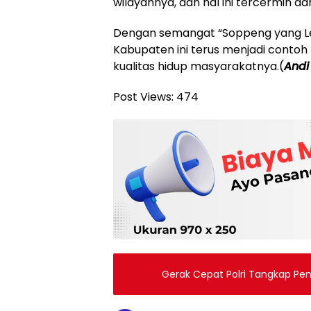
wilayahnya, dan hal ini tercermin dar
Dengan semangat “Soppeng yang Leb
Kabupaten ini terus menjadi conto
kualitas hidup masyarakatnya.(
Andi
Post Views:
474
Gerak Cepat Polri Tangkap Pem