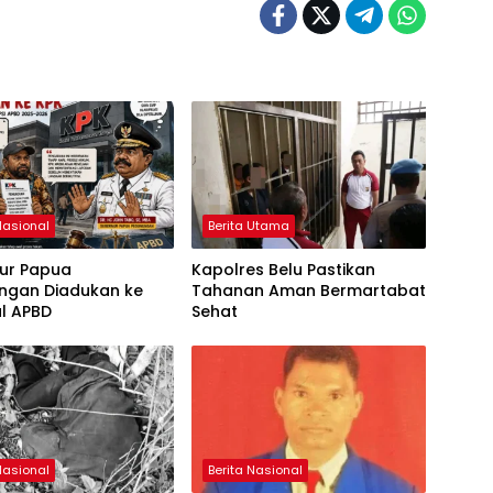
Nasional
Berita Utama
ur Papua
Kapolres Belu Pastikan
ngan Diadukan ke
Tahanan Aman Bermartabat
al APBD
Sehat
Nasional
Berita Nasional