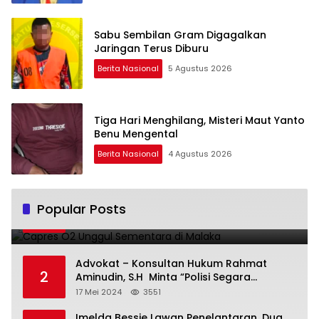
Sabu Sembilan Gram Digagalkan
Jaringan Terus Diburu
Berita Nasional
5 Agustus 2026
Tiga Hari Menghilang, Misteri Maut Yanto
Benu Mengental
Berita Nasional
4 Agustus 2026
Capres O2 Unggul Sementara di Malaka
Popular Posts
1
14 Februari 2024
3796
Advokat – Konsultan Hukum Rahmat
2
Aminudin, S.H Minta “Polisi Segara
Tuntaskan Kasus Vina”
17 Mei 2024
3551
Imelda Bessie Lawan Penelantaran, Dua