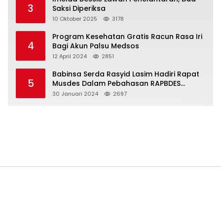
3
Saksi Diperiksa
10 Oktober 2025
3178
Program Kesehatan Gratis Racun Rasa Iri
4
Bagi Akun Palsu Medsos
12 April 2024
2851
Babinsa Serda Rasyid Lasim Hadiri Rapat
5
Musdes Dalam Pebahasan RAPBDES
Bereliku 2024
30 Januari 2024
2697