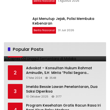
Berita Nasional
1 Agustus 2026
Api Menutup Jejak, Polisi Membuka
Kebenaran
Berita Nasional
31 Juli 2026
Capres O2 Unggul Sementara di Malaka
Popular Posts
1
14 Februari 2024
3789
Advokat – Konsultan Hukum Rahmat
2
Aminudin, S.H Minta “Polisi Segara
Tuntaskan Kasus Vina”
17 Mei 2024
3548
Imelda Bessie Lawan Penelantaran, Dua
3
Saksi Diperiksa
10 Oktober 2025
3177
Program Kesehatan Gratis Racun Rasa Iri
4
Bagi Akun Palsu Medsos