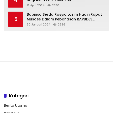
12 April 2024
2850
Babinsa Serda Rasyid Lasim Hadiri Rapat
5
Musdes Dalam Pebahasan RAPBDES
Bereliku 2024
30 Januari 2024
2696
Kategori
Berita Utama