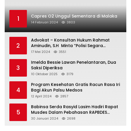
Capres O2 Unggul Sementara di Malaka
1
14 Februari 2024
3803
Advokat – Konsultan Hukum Rahmat
2
Aminudin, S.H Minta “Polisi Segara
Tuntaskan Kasus Vina”
17 Mei 2024
3551
Imelda Bessie Lawan Penelantaran, Dua
3
Saksi Diperiksa
10 Oktober 2025
3179
Program Kesehatan Gratis Racun Rasa Iri
4
Bagi Akun Palsu Medsos
12 April 2024
2857
Babinsa Serda Rasyid Lasim Hadiri Rapat
5
Musdes Dalam Pebahasan RAPBDES
Bereliku 2024
30 Januari 2024
2698