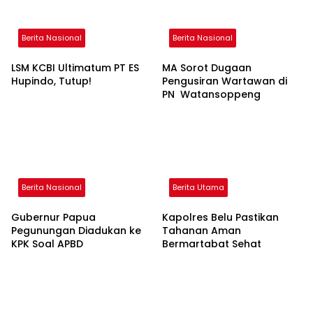
Berita Nasional
Berita Nasional
LSM KCBI Ultimatum PT ES
MA Sorot Dugaan
Hupindo, Tutup!
Pengusiran Wartawan di
PN Watansoppeng
Berita Nasional
Berita Utama
Gubernur Papua
Kapolres Belu Pastikan
Pegunungan Diadukan ke
Tahanan Aman
KPK Soal APBD
Bermartabat Sehat