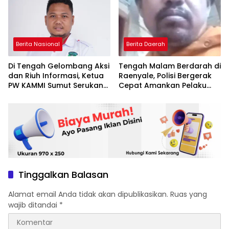
dan Etika Kekuasaan
Berita Nasional
Berita Daerah
Di Tengah Gelombang Aksi
Tengah Malam Berdarah di
dan Riuh Informasi, Ketua
Raenyale, Polisi Bergerak
PW KAMMI Sumut Serukan
Cepat Amankan Pelaku
Persatuan dan
dan TKP Kasus KDRT Maut
Kewaspadaan Publik
Tinggalkan Balasan
Alamat email Anda tidak akan dipublikasikan.
Ruas yang
wajib ditandai
*