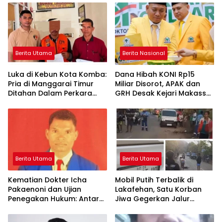
Berita Utama
Berita Nasional
Luka di Kebun Kota Komba:
Dana Hibah KONI Rp15
Pria di Manggarai Timur
Miliar Disorot, APAK dan
Ditahan Dalam Perkara
GRH Desak Kejari Makassar
Dugaan Kekerasan Seksual
Periksa Wali Kota dan
Terhadap Anak
Sekda
Berita Utama
Berita Utama
Kematian Dokter Icha
Mobil Putih Terbalik di
Pakaenoni dan Ujian
Lakafehan, Satu Korban
Penegakan Hukum: Antara
Jiwa Gegerkan Jalur
Dugaan Intimidasi,
Perbatasan RI–Timor Leste
Tanggung Jawab Pidana,