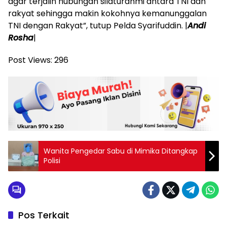
agar terjalin hubungan silaturahmi antara TNI dan
rakyat sehingga makin kokohnya kemanunggalan
TNI dengan Rakyat”, tutup Pelda Syarifuddin. |
Andi
Rosha
|
Post Views:
296
Wanita Pengedar Sabu di Mimika Ditangkap
Polisi
Pos Terkait