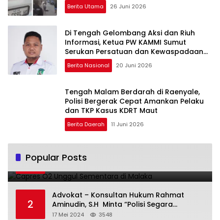
Berita Utama
26 Juni 2026
Di Tengah Gelombang Aksi dan Riuh
Informasi, Ketua PW KAMMI Sumut
Serukan Persatuan dan Kewaspadaan
Publik
Berita Nasional
20 Juni 2026
Tengah Malam Berdarah di Raenyale,
Polisi Bergerak Cepat Amankan Pelaku
dan TKP Kasus KDRT Maut
Berita Daerah
11 Juni 2026
Capres O2 Unggul Sementara di Malaka
Popular Posts
1
14 Februari 2024
3794
Advokat – Konsultan Hukum Rahmat
2
Aminudin, S.H Minta “Polisi Segara
Tuntaskan Kasus Vina”
17 Mei 2024
3548