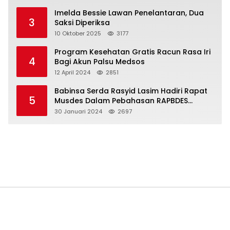
Imelda Bessie Lawan Penelantaran, Dua
3
Saksi Diperiksa
10 Oktober 2025
3177
Program Kesehatan Gratis Racun Rasa Iri
4
Bagi Akun Palsu Medsos
12 April 2024
2851
Babinsa Serda Rasyid Lasim Hadiri Rapat
5
Musdes Dalam Pebahasan RAPBDES
Bereliku 2024
30 Januari 2024
2697