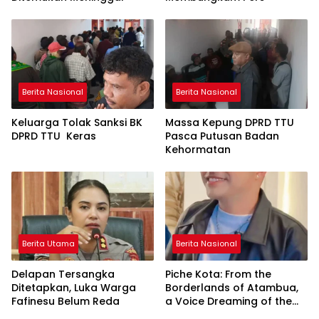
Berita Nasional
Berita Nasional
Keluarga Tolak Sanksi BK
Massa Kepung DPRD TTU
DPRD TTU Keras
Pasca Putusan Badan
Kehormatan
Berita Utama
Berita Nasional
Delapan Tersangka
Piche Kota: From the
Ditetapkan, Luka Warga
Borderlands of Atambua,
Fafinesu Belum Reda
a Voice Dreaming of the
World