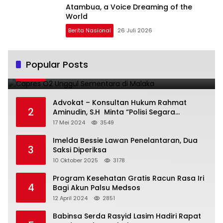
Atambua, a Voice Dreaming of the
World
Berita Nasional
26 Juli 2026
Capres O2 Unggul Sementara di Malaka
Popular Posts
1
14 Februari 2024
3794
Advokat – Konsultan Hukum Rahmat
2
Aminudin, S.H Minta “Polisi Segara
Tuntaskan Kasus Vina”
17 Mei 2024
3549
Imelda Bessie Lawan Penelantaran, Dua
3
Saksi Diperiksa
10 Oktober 2025
3178
Program Kesehatan Gratis Racun Rasa Iri
4
Bagi Akun Palsu Medsos
12 April 2024
2851
Babinsa Serda Rasyid Lasim Hadiri Rapat