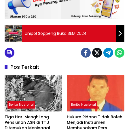
Unipol Soppeng Buka BEM 2024
Pos Terkait
Berita Nasional
Berita Nasional
Tiga Hari Menghilang
Hukum Pidana Tidak Boleh
Pensiunan ASN di TTU
Menjadi Instrumen
Ditemukan Meninggal
Membungkam Pers