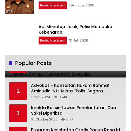
Berita Nasional
1 Agustus 2026
Api Menutup Jejak, Polisi Membuka
Kebenaran
Berita Nasional
31 Juli 2026
Capres O2 Unggul Sementara di Malaka
Popular Posts
1
14 Februari 2024
3793
Advokat – Konsultan Hukum Rahmat
2
Aminudin, S.H Minta “Polisi Segara
Tuntaskan Kasus Vina”
17 Mei 2024
3548
Imelda Bessie Lawan Penelantaran, Dua
3
Saksi Diperiksa
10 Oktober 2025
3177
Program Kesehatan Gratis Racun Rasa Iri