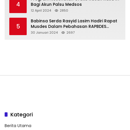
4
Bagi Akun Palsu Medsos
12 April 2024
2850
Babinsa Serda Rasyid Lasim Hadiri Rapat
5
Musdes Dalam Pebahasan RAPBDES
Bereliku 2024
30 Januari 2024
2697
Kategori
Berita Utama