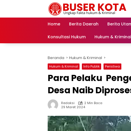
Langsung
ke
konten
Home
Berita Daerah
Berita Uta
Konsultasi Hukum
Hukum & Krimina
Beranda
Hukum & Kriminal
Hukum & Kriminal
Info Publik
Peristiwa
Para Pelaku Penge
Desa Naib Diprose
Redaksi
2 Min Baca
29 Maret 2024