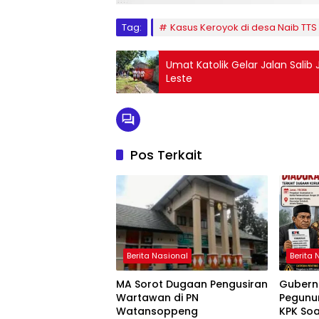
Tag:
Kasus Keroyok di desa Naib TTS
Umat Katolik Gelar Jalan Sali
Leste
Pos Terkait
Berita Nasional
Berita 
MA Sorot Dugaan Pengusiran
Gubern
Wartawan di PN
Pegunu
Watansoppeng
KPK So