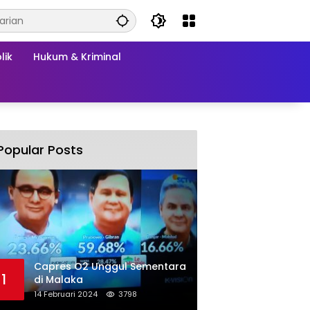
lik
Hukum & Kriminal
Popular Posts
Capres O2 Unggul Sementara
1
di Malaka
14 Februari 2024
3798