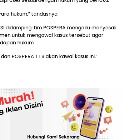
diproses sesuai dengan hukum yang berlaku.
secara hukum,” tandasnya.
KSI didampingi tim POSPERA mengaku menyesali
itmen untuk mengawal kasus tersebut agar
adapan hukum.
I dan POSPERA TTS akan kawal kasus ini,”