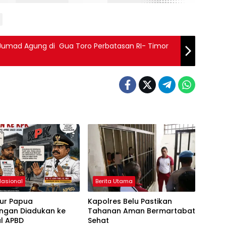
b Jumad Agung di Gua Toro Perbatasan RI- Timor
Nasional
Berita Utama
ur Papua
Kapolres Belu Pastikan
ngan Diadukan ke
Tahanan Aman Bermartabat
al APBD
Sehat