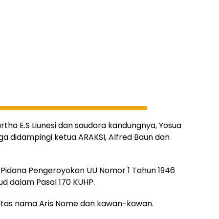
rtha E.S Liunesi dan saudara kandungnya, Yosua
uga didampingi ketua ARAKSI, Alfred Baun dan
Pidana Pengeroyokan UU Nomor 1 Tahun 1946
d dalam Pasal 170 KUHP.
 atas nama Aris Nome dan kawan-kawan.