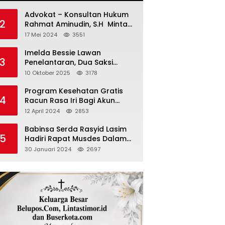
Advokat – Konsultan Hukum
2
Rahmat Aminudin, S.H Minta
“Polisi Segara Tuntaskan
17 Mei 2024
3551
Kasus Vina”
Imelda Bessie Lawan
3
Penelantaran, Dua Saksi
Diperiksa
10 Oktober 2025
3178
Program Kesehatan Gratis
4
Racun Rasa Iri Bagi Akun
Palsu Medsos
12 April 2024
2853
Babinsa Serda Rasyid Lasim
5
Hadiri Rapat Musdes Dalam
Pebahasan RAPBDES Bereliku
30 Januari 2024
2697
2024