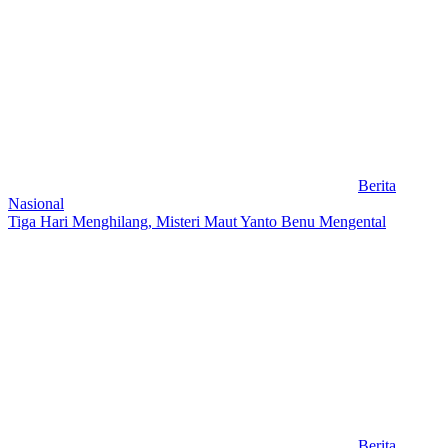
Berita
Nasional
Tiga Hari Menghilang, Misteri Maut Yanto Benu Mengental
Berita