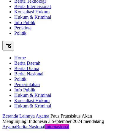
Berita Teknologi
Berita Internasional
Konsultasi Hukum
Hukum & Kriminal
Info Publik
Peristiwa
Politik
Home
Berita Daerah
Berita Utama
Berita Nasional
Politik
Pemerintahan
Info Publik
Hukum & Kriminal
Konsultasi Hukum
Hukum & Kriminal
Beranda
Lainnya
Agama
Paus Fransiskus Akan
Mengunjungi Indonesia 3 September 2024 mendatang
Agama
Berita Nasional
Internasional