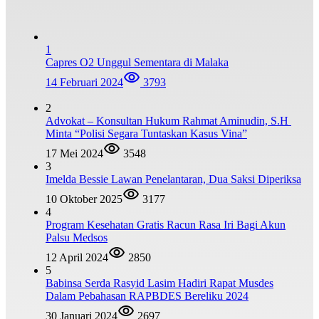
1
Capres O2 Unggul Sementara di Malaka
14 Februari 2024
3793
2
Advokat – Konsultan Hukum Rahmat Aminudin, S.H
Minta “Polisi Segara Tuntaskan Kasus Vina”
17 Mei 2024
3548
3
Imelda Bessie Lawan Penelantaran, Dua Saksi Diperiksa
10 Oktober 2025
3177
4
Program Kesehatan Gratis Racun Rasa Iri Bagi Akun
Palsu Medsos
12 April 2024
2850
5
Babinsa Serda Rasyid Lasim Hadiri Rapat Musdes
Dalam Pebahasan RAPBDES Bereliku 2024
30 Januari 2024
2697