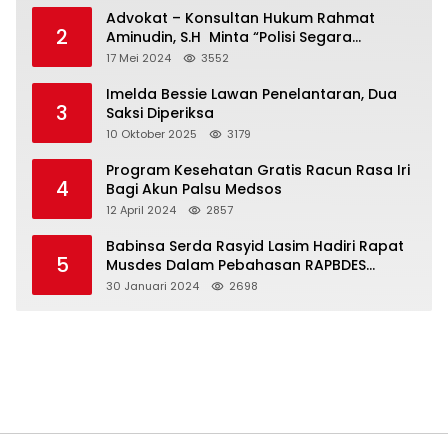
Advokat – Konsultan Hukum Rahmat
2
Aminudin, S.H Minta “Polisi Segara
Tuntaskan Kasus Vina”
17 Mei 2024
3552
Imelda Bessie Lawan Penelantaran, Dua
3
Saksi Diperiksa
10 Oktober 2025
3179
Program Kesehatan Gratis Racun Rasa Iri
4
Bagi Akun Palsu Medsos
12 April 2024
2857
Babinsa Serda Rasyid Lasim Hadiri Rapat
5
Musdes Dalam Pebahasan RAPBDES
Bereliku 2024
30 Januari 2024
2698