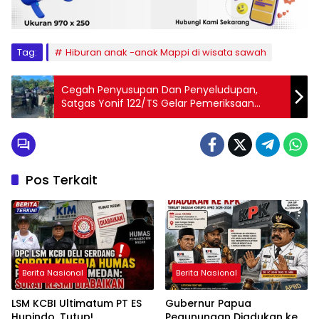
Tag:
Hiburan anak -anak Mappi di wisata sawah
Cegah Penyusupan Dan Penyeludupan,
Satgas Yonif 122/TS Gelar Pemeriksaan
Disepanjang Jalan Trans Jayapura-Wamena
Pos Terkait
Berita Nasional
Berita Nasional
LSM KCBI Ultimatum PT ES
Gubernur Papua
Hupindo, Tutup!
Pegunungan Diadukan ke