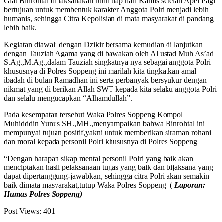
Giat Binrohtal di laksanakan rutin tiap hari Kamis setelah Apel Pagi
bertujuan untuk membentuk karakter Anggota Polri menjadi lebih
humanis, sehingga Citra Kepolisian di mata masyarakat di pandang
lebih baik.
Kegiatan diawali dengan Dzikir bersama kemudian di lanjutkan
dengan Tauziah Agama yang di bawakan oleh Al ustad Muh As’ad
S.Ag.,M.Ag.,dalam Tauziah singkatnya nya sebagai anggota Polri
khususnya di Polres Soppeng ini marilah kita tingkatkan amal
ibadah di bulan Ramadhan ini serta perbanyak bersyukur dengan
nikmat yang di berikan Allah SWT kepada kita selaku anggota Polri
dan selalu mengucapkan “Alhamdullah”.
Pada kesempatan tersebut Waka Polres Soppeng Kompol
Muhidddin Yunus SH.,MH.,menyampaikan bahwa Binrohtal ini
mempunyai tujuan positif,yakni untuk memberikan siraman rohani
dan moral kepada personil Polri khususnya di Polres Soppeng
“Dengan harapan sikap mental personil Polri yang baik akan
menciptakan hasil pelaksanaan tugas yang baik dan bijaksana yang
dapat dipertanggung-jawabkan, sehingga citra Polri akan semakin
baik dimata masyarakat,tutup Waka Polres Soppeng. (
Laporan:
Humas Polres Soppeng)
Post Views:
401