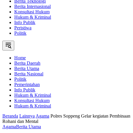
Berita Teknologi
Berita Internasional
Konsultasi Hukum
Hukum & Kriminal
Info Publik
Peristiwa
Politik
Home
Berita Daerah
Berita Utama
Berita Nasional
Politik
Pemerintahan
Info Publik
Hukum & Kriminal
Konsultasi Hukum
Hukum & Kriminal
Beranda
Lainnya
Agama
Polres Soppeng Gelar kegiatan Pembinaan
Rohani dan Mental
Agama
Berita Utama