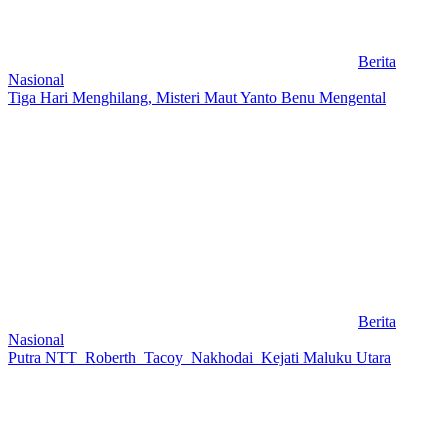
Berita
Nasional
Tiga Hari Menghilang, Misteri Maut Yanto Benu Mengental
Berita
Nasional
Putra NTT Roberth Tacoy Nakhodai Kejati Maluku Utara