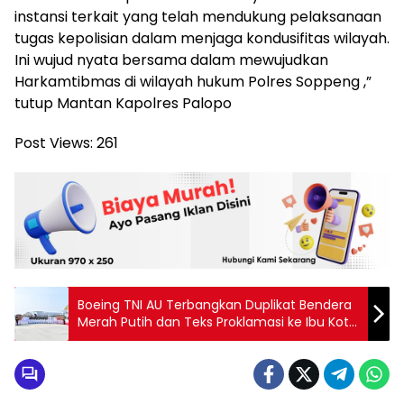
instansi terkait yang telah mendukung pelaksanaan
tugas kepolisian dalam menjaga kondusifitas wilayah.
Ini wujud nyata bersama dalam mewujudkan
Harkamtibmas di wilayah hukum Polres Soppeng ,”
tutup Mantan Kapolres Palopo
Post Views:
261
Boeing TNI AU Terbangkan Duplikat Bendera
Merah Putih dan Teks Proklamasi ke Ibu Kota
Nusantara