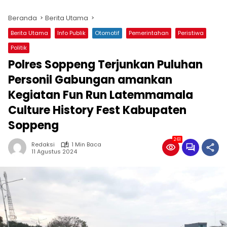
Beranda
Berita Utama
Berita Utama
Info Publik
Otomotif
Pemerintahan
Peristiwa
Politik
Polres Soppeng Terjunkan Puluhan
Personil Gabungan amankan
Kegiatan Fun Run Latemmamala
Culture History Fest Kabupaten
Soppeng
261
Redaksi
1 Min Baca
11 Agustus 2024