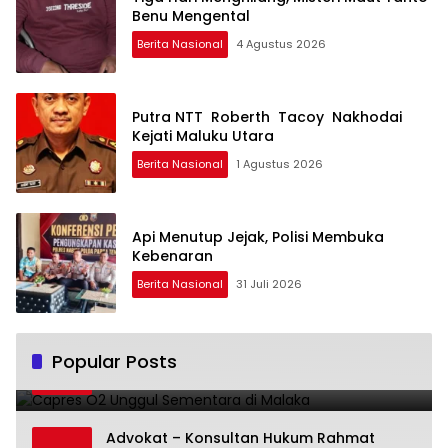
Benu Mengental
Berita Nasional
4 Agustus 2026
Putra NTT Roberth Tacoy Nakhodai
Kejati Maluku Utara
Berita Nasional
1 Agustus 2026
Api Menutup Jejak, Polisi Membuka
Kebenaran
Berita Nasional
31 Juli 2026
Capres O2 Unggul Sementara di Malaka
Popular Posts
1
14 Februari 2024
3788
Advokat – Konsultan Hukum Rahmat