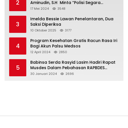
2
Aminudin, S.H Minta “Polisi Segara
Tuntaskan Kasus Vina”
17 Mei 2024
3548
Imelda Bessie Lawan Penelantaran, Dua
3
Saksi Diperiksa
10 Oktober 2025
3177
Program Kesehatan Gratis Racun Rasa Iri
4
Bagi Akun Palsu Medsos
12 April 2024
2850
Babinsa Serda Rasyid Lasim Hadiri Rapat
5
Musdes Dalam Pebahasan RAPBDES
Bereliku 2024
30 Januari 2024
2696