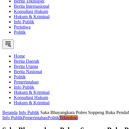
Berita Teknologi
Berita Internasional
Konsultasi Hukum
Hukum & Kriminal
Info Publik
Peristiwa
Politik
Home
Berita Daerah
Berita Utama
Berita Nasional
Politik
Pemerintahan
Info Publik
Hukum & Kriminal
Konsultasi Hukum
Hukum & Kriminal
Beranda
Info Publik
Saka Bhayangkara Polres Soppeng Buka Pend
Info Publik
Pemerintahan
Politik
Teknologi