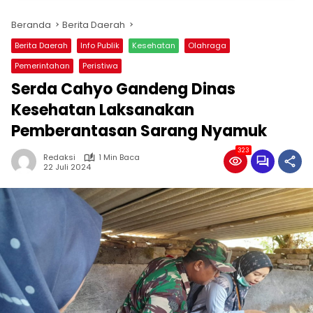
Beranda
Berita Daerah
Berita Daerah
Info Publik
Kesehatan
Olahraga
Pemerintahan
Peristiwa
Serda Cahyo Gandeng Dinas
Kesehatan Laksanakan
Pemberantasan Sarang Nyamuk
323
Redaksi
1 Min Baca
22 Juli 2024