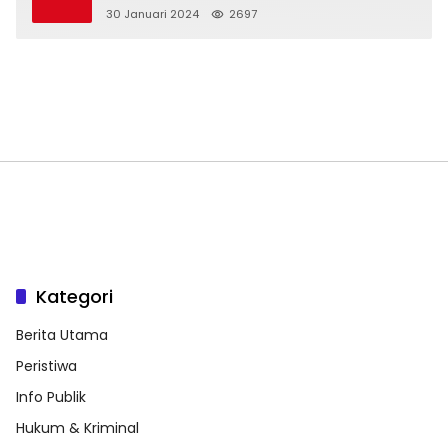
Bereliku 2024
30 Januari 2024
2697
Kategori
Berita Utama
Peristiwa
Info Publik
Hukum & Kriminal