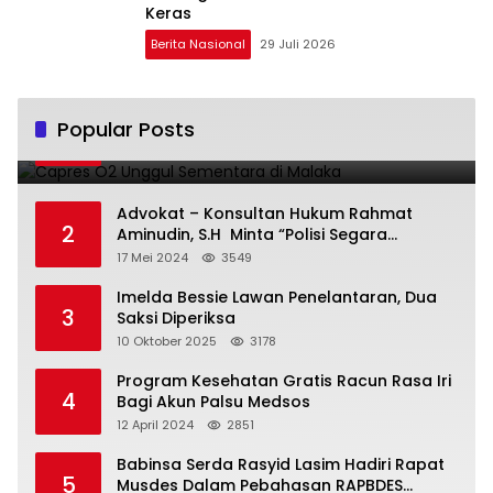
Keras
Berita Nasional
29 Juli 2026
Capres O2 Unggul Sementara di Malaka
Popular Posts
1
14 Februari 2024
3794
Advokat – Konsultan Hukum Rahmat
2
Aminudin, S.H Minta “Polisi Segara
Tuntaskan Kasus Vina”
17 Mei 2024
3549
Imelda Bessie Lawan Penelantaran, Dua
3
Saksi Diperiksa
10 Oktober 2025
3178
Program Kesehatan Gratis Racun Rasa Iri
4
Bagi Akun Palsu Medsos
12 April 2024
2851
Babinsa Serda Rasyid Lasim Hadiri Rapat
5
Musdes Dalam Pebahasan RAPBDES