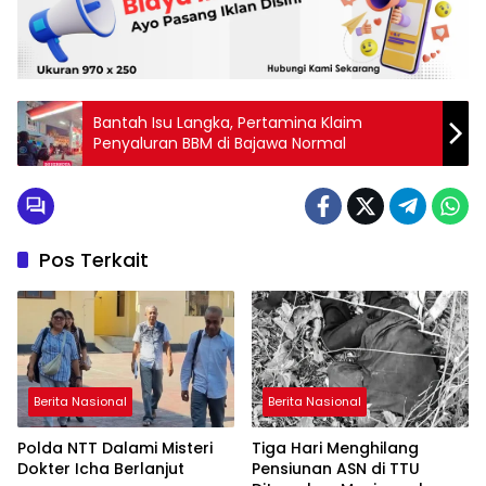
Bantah Isu Langka, Pertamina Klaim
Penyaluran BBM di Bajawa Normal
Pos Terkait
Berita Nasional
Berita Nasional
Polda NTT Dalami Misteri
Tiga Hari Menghilang
Dokter Icha Berlanjut
Pensiunan ASN di TTU