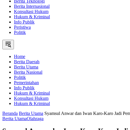
Berita Teknologi
Berita Internasional
Konsultasi Hukum
Hukum & Kriminal
Info Publik
Peristiwa
Politik
Home
Berita Daerah
Berita Utama
Berita Nasional
Politik
Pemerintahan
Info Publik
Hukum & Kriminal
Konsultasi Hukum
Hukum & Kriminal
Beranda
Berita Utama
Syamsul Anwar dan Iwan Karo-Karo Jadi Pe
Berita Utama
Olahraga